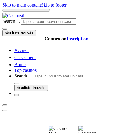
Skip to main content
Skip to footer
Search ...
résultats trouvés
Connexion
Inscription
Accueil
Classement
Bonus
Top casinos
Search ...
résultats trouvés