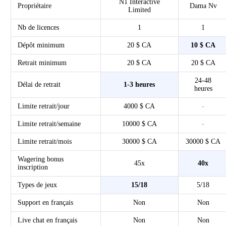
N1 Interactive
Propriétaire
Dama Nv
Limited
Nb de licences
1
1
Dépôt minimum
20 $ CA
10 $ CA
Retrait minimum
20 $ CA
20 $ CA
24-48
Délai de retrait
1-3 heures
heures
Limite retrait/jour
4000 $ CA
-
Limite retrait/semaine
10000 $ CA
-
Limite retrait/mois
30000 $ CA
30000 $ CA
Wagering bonus
45x
40x
inscription
Types de jeux
15/18
5/18
Support en français
Non
Non
Live chat en français
Non
Non