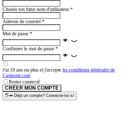
Choisis ton futur nom d'utilisateur
*
Adresse de courriel
*
Mot de passe
*
Confirmer le mot de passe
*
J'ai 19 ans ou plus et j'accepte
les conditions générales de
Casinosti.com
Rester connecté
CRÉER MON COMPTE
🖐️➡ Déjà un compte?
Connecte-toi ici