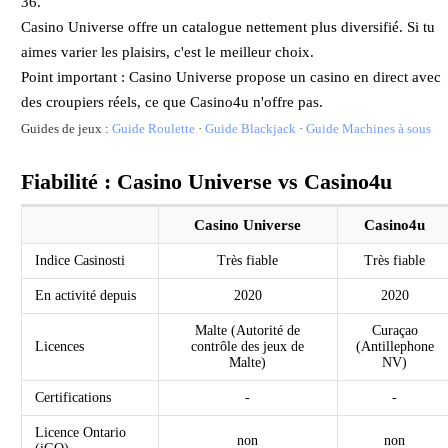
36.
Casino Universe offre un catalogue nettement plus diversifié. Si tu
aimes varier les plaisirs, c'est le meilleur choix.
Point important : Casino Universe propose un casino en direct avec
des croupiers réels, ce que Casino4u n'offre pas.
Guides de jeux :
Guide Roulette
·
Guide Blackjack
·
Guide Machines à sous
Fiabilité : Casino Universe vs Casino4u
Casino Universe
Casino4u
Indice Casinosti
Très fiable
Très fiable
En activité depuis
2020
2020
Malte (Autorité de
Curaçao
Licences
contrôle des jeux de
(Antillephone
Malte)
NV)
Certifications
-
-
Licence Ontario
non
non