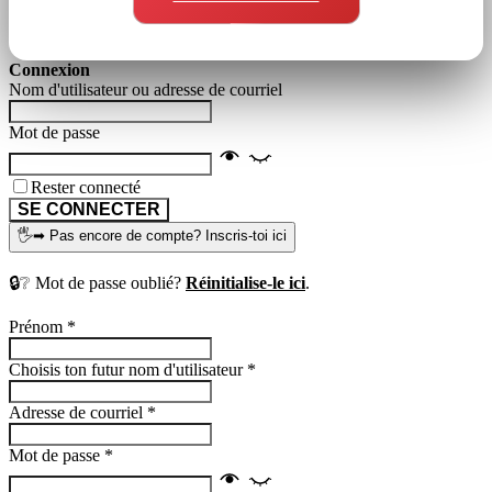
Connexion
Nom d'utilisateur ou adresse de courriel
Mot de passe
Rester connecté
SE CONNECTER
🖐️➡ Pas encore de compte?
Inscris-toi ici
🔒❔ Mot de passe oublié?
Réinitialise-le ici
.
Prénom
*
Choisis ton futur nom d'utilisateur
*
Adresse de courriel
*
Mot de passe
*