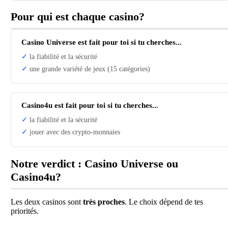
Pour qui est chaque casino?
Casino Universe est fait pour toi si tu cherches...
la fiabilité et la sécurité
une grande variété de jeux (15 catégories)
Casino4u est fait pour toi si tu cherches...
la fiabilité et la sécurité
jouer avec des crypto-monnaies
Notre verdict : Casino Universe ou
Casino4u?
Les deux casinos sont
très proches
. Le choix dépend de tes
priorités.