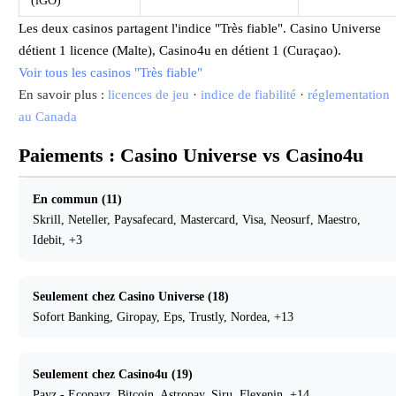
(iGO)
Les deux casinos partagent l'indice "Très fiable". Casino Universe
détient 1 licence (Malte), Casino4u en détient 1 (Curaçao).
Voir tous les casinos "Très fiable"
En savoir plus :
licences de jeu
·
indice de fiabilité
·
réglementation
au Canada
Paiements : Casino Universe vs Casino4u
En commun (11)
Skrill, Neteller, Paysafecard, Mastercard, Visa, Neosurf, Maestro,
Idebit, +3
Seulement chez Casino Universe (18)
Sofort Banking, Giropay, Eps, Trustly, Nordea, +13
Seulement chez Casino4u (19)
Payz - Ecopayz, Bitcoin, Astropay, Siru, Flexepin, +14