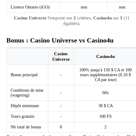
Licence Ontario (iGO)
non
non
Casino Universe
l'emporte sur
2
critères,
Casino4u
sur
3
(11
égalités).
Bonus : Casino Universe vs Casino4u
Casino
Casino4u
Universe
100% jusqu'à 150 $ CA et 100
Bonus principal
-
tours supplémentaires (0,10 $
CA par tour)
Conditions de mise
-
60x
(wagering)
Dépôt minimum
-
30 $ CA
Tours gratuits
-
100 FS
Nb total de bonus
0
2