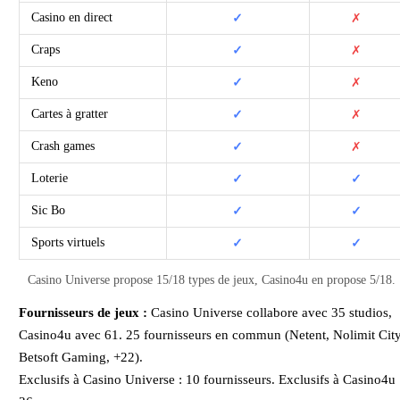
Casino en direct
✓
✗
Craps
✓
✗
Keno
✓
✗
Cartes à gratter
✓
✗
Crash games
✓
✗
Loterie
✓
✓
Sic Bo
✓
✓
Sports virtuels
✓
✓
Casino Universe propose 15/18 types de jeux, Casino4u en propose 5/18.
Fournisseurs de jeux :
Casino Universe collabore avec 35 studios,
Casino4u avec 61. 25 fournisseurs en commun (Netent, Nolimit City
Betsoft Gaming, +22).
Exclusifs à Casino Universe : 10 fournisseurs. Exclusifs à Casino4u 