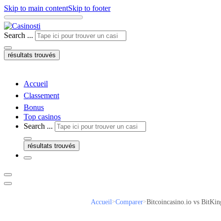
Skip to main content
Skip to footer
Search ...
résultats trouvés
Accueil
Classement
Bonus
Top casinos
Search ...
résultats trouvés
Accueil
Comparer
Bitcoincasino.io vs BitKi
>
>