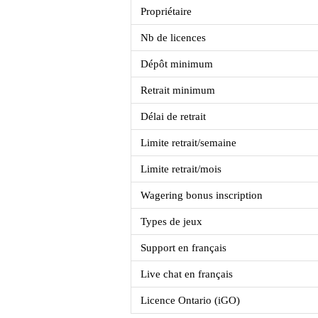
Propriétaire
Nb de licences
Dépôt minimum
Retrait minimum
Délai de retrait
Limite retrait/semaine
Limite retrait/mois
Wagering bonus inscription
Types de jeux
Support en français
Live chat en français
Licence Ontario (iGO)