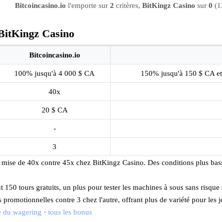
Bitcoincasino.io
l'emporte sur
2
critères,
BitKingz Casino
sur
0
(13
 BitKingz Casino
Bitcoincasino.io
100% jusqu'à 4 000 $ CA
150% jusqu'à 150 $ CA et 
40x
20 $ CA
-
3
mise de 40x contre 45x chez BitKingz Casino. Des conditions plus basses
 150 tours gratuits, un plus pour tester les machines à sous sans risque
promotionnelles contre 3 chez l'autre, offrant plus de variété pour les j
e du wagering
·
tous les bonus