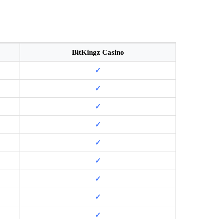
BitKingz Casino
✓
✓
✓
✓
✓
✓
✓
✓
✓