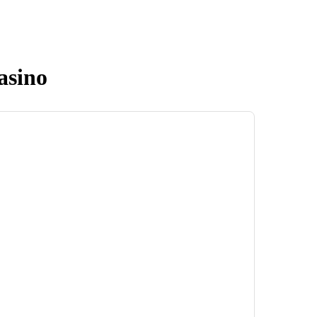
asino