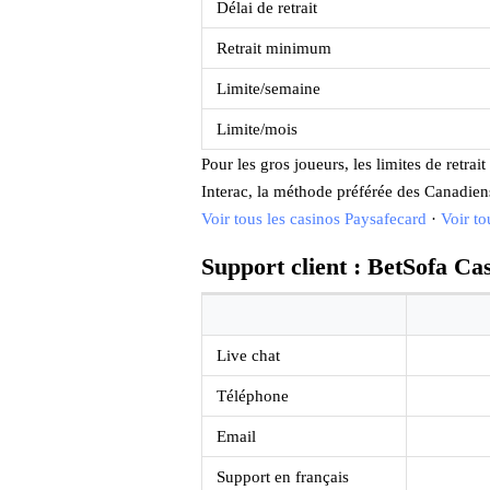
Délai de retrait
Retrait minimum
Limite/semaine
Limite/mois
Pour les gros joueurs, les limites de retra
Interac, la méthode préférée des Canadien
Voir tous les casinos Paysafecard
·
Voir to
Support client : BetSofa Ca
Live chat
Téléphone
Email
Support en français