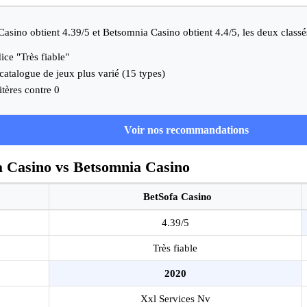
asino obtient 4.39/5 et Betsomnia Casino obtient 4.4/5, les deux classés
ice "Très fiable"
catalogue de jeux plus varié (15 types)
tères contre 0
Voir nos recommandations
a Casino vs Betsomnia Casino
BetSofa Casino
Casino
4.39/5
Très fiable
2020
Xxl Services Nv