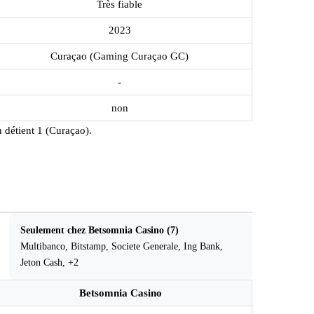
Très fiable
2023
Curaçao (Gaming Curaçao GC)
-
non
 détient 1 (Curaçao).
Seulement chez Betsomnia Casino (7)
Multibanco, Bitstamp, Societe Generale, Ing Bank,
Jeton Cash, +2
Betsomnia Casino