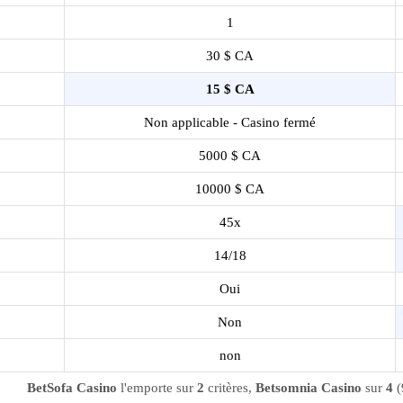
1
30 $ CA
15 $ CA
Non applicable - Casino fermé
5000 $ CA
10000 $ CA
45x
14/18
Oui
Non
non
BetSofa Casino
l'emporte sur
2
critères,
Betsomnia Casino
sur
4
(