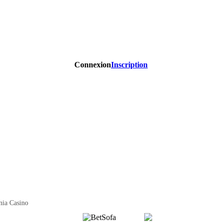
Connexion
Inscription
nia Casino