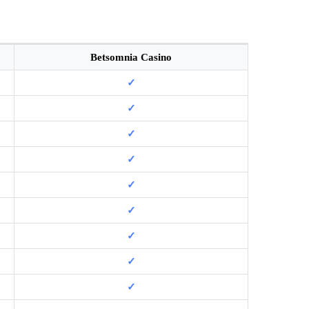
Betsomnia Casino
✓
✓
✓
✓
✓
✓
✓
✓
✓