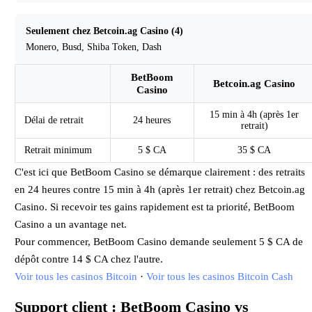
Seulement chez Betcoin.ag Casino (4)
Monero, Busd, Shiba Token, Dash
BetBoom
Betcoin.ag Casino
Casino
15 min à 4h (après 1er
Délai de retrait
24 heures
retrait)
Retrait minimum
5 $ CA
35 $ CA
C'est ici que BetBoom Casino se démarque clairement : des retraits
en 24 heures contre 15 min à 4h (après 1er retrait) chez Betcoin.ag
Casino. Si recevoir tes gains rapidement est ta priorité, BetBoom
Casino a un avantage net.
Pour commencer, BetBoom Casino demande seulement 5 $ CA de
dépôt contre 14 $ CA chez l'autre.
Voir tous les casinos Bitcoin
·
Voir tous les casinos Bitcoin Cash
Support client : BetBoom Casino vs