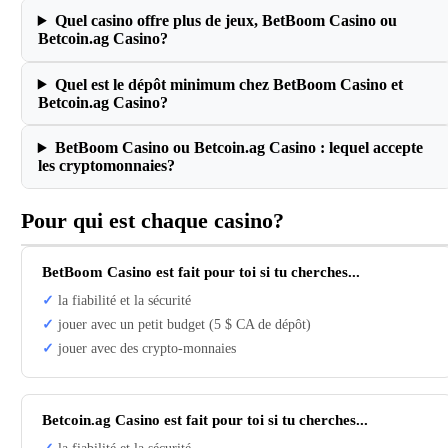
Quel casino offre plus de jeux, BetBoom Casino ou
Betcoin.ag Casino?
Quel est le dépôt minimum chez BetBoom Casino et
Betcoin.ag Casino?
BetBoom Casino ou Betcoin.ag Casino : lequel accepte
les cryptomonnaies?
Pour qui est chaque casino?
BetBoom Casino est fait pour toi si tu cherches...
la fiabilité et la sécurité
jouer avec un petit budget (5 $ CA de dépôt)
jouer avec des crypto-monnaies
Betcoin.ag Casino est fait pour toi si tu cherches...