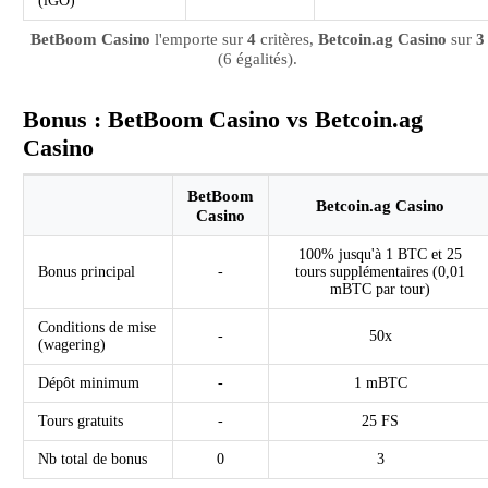
(iGO)
BetBoom Casino
l'emporte sur
4
critères,
Betcoin.ag Casino
sur
3
(6 égalités).
Bonus : BetBoom Casino vs Betcoin.ag
Casino
BetBoom
Betcoin.ag Casino
Casino
100% jusqu'à 1 BTC et 25
Bonus principal
-
tours supplémentaires (0,01
mBTC par tour)
Conditions de mise
-
50x
(wagering)
Dépôt minimum
-
1 mBTC
Tours gratuits
-
25 FS
Nb total de bonus
0
3