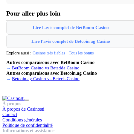
Pour aller plus loin
Lire l'avis complet de BetBoom Casino
Lire l'avis complet de Betcoin.ag Casino
Explore aussi :
Casinos très fiables
·
Tous les bonus
Autres comparaisons avec BetBoom Casino
BetBoom Casino vs Betadda Casino
Autres comparaisons avec Betcoin.ag Casino
Betcoin.ag Casino vs Betcris Casino
À propos
À propos de Casinosti
Contact
Conditions générales
Politique de confidentialité
Informations et assistance