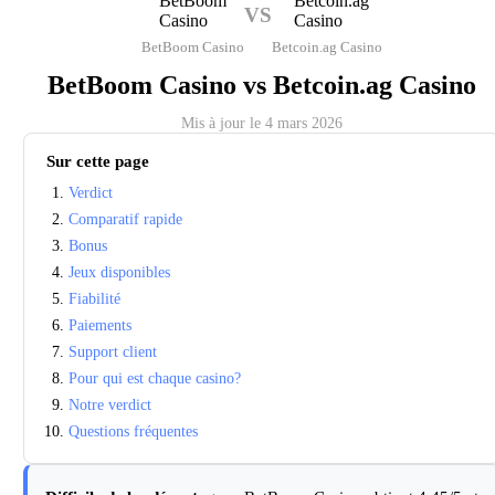
VS
BetBoom Casino
Betcoin.ag Casino
BetBoom Casino vs Betcoin.ag Casino
Mis à jour le 4 mars 2026
Sur cette page
Verdict
Comparatif rapide
Bonus
Jeux disponibles
Fiabilité
Paiements
Support client
Pour qui est chaque casino?
Notre verdict
Questions fréquentes