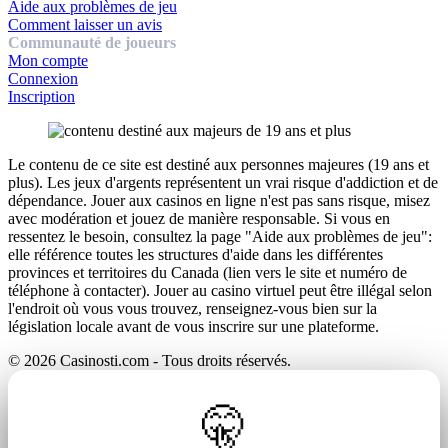
Aide aux problèmes de jeu
Comment laisser un avis
Communauté de joueurs
Mon compte
Connexion
Inscription
Le contenu de ce site est destiné aux personnes majeures (19 ans et
plus). Les jeux d'argents représentent un vrai risque d'addiction et de
dépendance. Jouer aux casinos en ligne n'est pas sans risque, misez
avec modération et jouez de manière responsable. Si vous en
ressentez le besoin, consultez la page "Aide aux problèmes de jeu":
elle référence toutes les structures d'aide dans les différentes
provinces et territoires du Canada (lien vers le site et numéro de
téléphone à contacter). Jouer au casino virtuel peut être illégal selon
l'endroit où vous vous trouvez, renseignez-vous bien sur la
législation locale avant de vous inscrire sur une plateforme.
© 2026 Casinosti.com - Tous droits réservés.
×
🤫