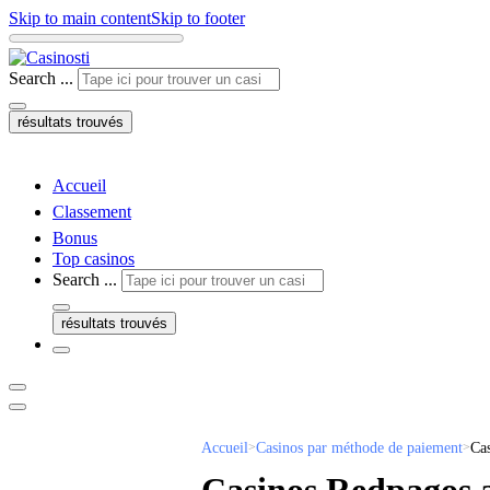
Skip to main content
Skip to footer
Search ...
résultats trouvés
Accueil
Classement
Bonus
Top casinos
Search ...
résultats trouvés
Accueil
Casinos par méthode de paiement
Ca
>
>