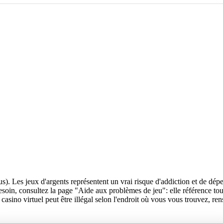
us). Les jeux d'argents représentent un vrai risque d'addiction et de dép
oin, consultez la page "Aide aux problèmes de jeu": elle référence toutes
casino virtuel peut être illégal selon l'endroit où vous vous trouvez, ren