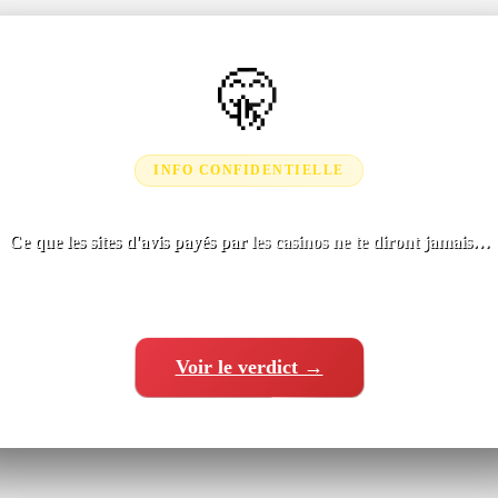
🤫
INFO CONFIDENTIELLE
Ce que les sites d'avis payés par les casinos ne te diront jamais…
On a la réponse. Nos membres ont voté.
Voir le verdict →