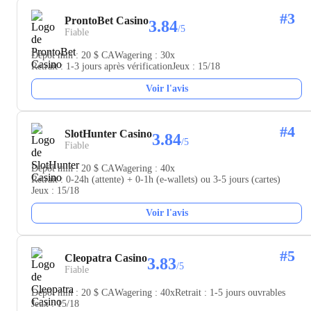
#3
ProntoBet Casino
3.84
/5
Fiable
Dépôt min : 20 $ CA
Wagering : 30x
Retrait : 1-3 jours après vérification
Jeux : 15/18
Voir l'avis
#4
SlotHunter Casino
3.84
/5
Fiable
Dépôt min : 20 $ CA
Wagering : 40x
Retrait : 0-24h (attente) + 0-1h (e-wallets) ou 3-5 jours (cartes)
Jeux : 15/18
Voir l'avis
#5
Cleopatra Casino
3.83
/5
Fiable
Dépôt min : 20 $ CA
Wagering : 40x
Retrait : 1-5 jours ouvrables
Jeux : 15/18