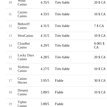
Wildz
10
4.35/5
Très fiable
20 $ CA
Casino
Caxino
11
4.33/5
Très fiable
10 $ CA
Casino
Betkwiff
12
4.31/5
Très fiable
7 $ CA
Casino
13
WestCasino
4.31/5
Très fiable
10 $ CA
Cloudbet
0.001 $
14
4.29/5
Très fiable
Casino
CA
Lucky Days
15
4.28/5
Très fiable
20 $ CA
Casino
Slothino
16
4.27/5
Très fiable
10 $ CA
Casino
Casino
17
3.95/5
Fiable
30 $ CA
Heroes
Dreamz
18
3.89/5
Fiable
10 $ CA
Casino
Tipbet
19
3.89/5
Fiable
Casino