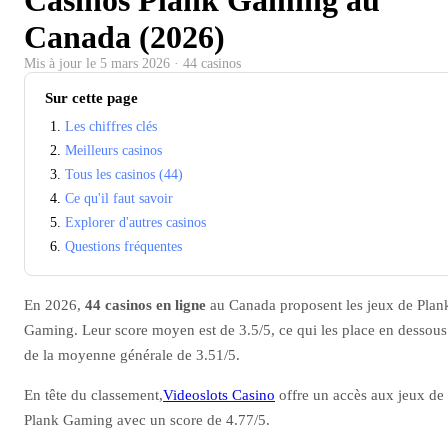
Casinos Plank Gaming au
Canada (2026)
Mis à jour le 5 mars 2026 · 44 casinos
Sur cette page
Les chiffres clés
Meilleurs casinos
Tous les casinos (44)
Ce qu'il faut savoir
Explorer d'autres casinos
Questions fréquentes
En 2026,
44 casinos en ligne
au Canada proposent les jeux de Plan
Gaming. Leur score moyen est de 3.5/5, ce qui les place en dessous
de la moyenne générale de 3.51/5.
En tête du classement,
Videoslots Casino
offre un accès aux jeux de
Plank Gaming avec un score de 4.77/5.