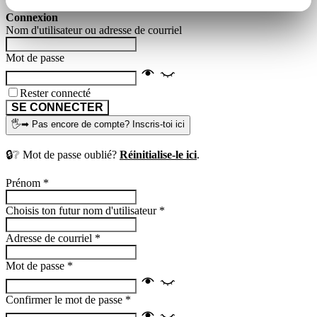
Connexion
Nom d'utilisateur ou adresse de courriel
Mot de passe
Rester connecté
SE CONNECTER
🖐️➡ Pas encore de compte?
Inscris-toi ici
🔒❔ Mot de passe oublié?
Réinitialise-le ici
.
Prénom
*
Choisis ton futur nom d'utilisateur
*
Adresse de courriel
*
Mot de passe
*
Confirmer le mot de passe
*