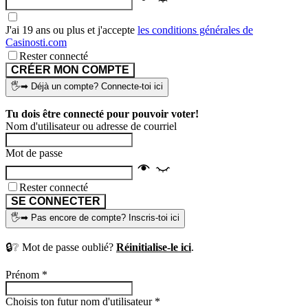
J'ai 19 ans ou plus et j'accepte
les conditions générales de
Casinosti.com
Rester connecté
CRÉER MON COMPTE
🖐️➡ Déjà un compte?
Connecte-toi ici
Tu dois être connecté pour pouvoir voter!
Nom d'utilisateur ou adresse de courriel
Mot de passe
Rester connecté
SE CONNECTER
🖐️➡ Pas encore de compte?
Inscris-toi ici
🔒❔ Mot de passe oublié?
Réinitialise-le ici
.
Prénom
*
Choisis ton futur nom d'utilisateur
*