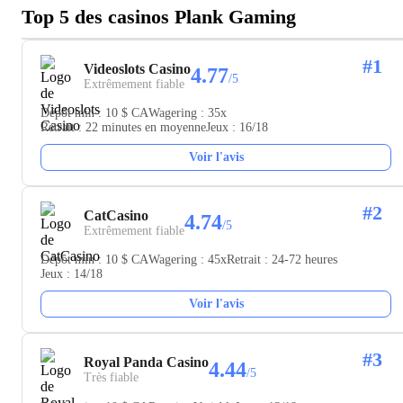
Top 5 des casinos Plank Gaming
#1
Videoslots Casino
4.77
/5
Extrêmement fiable
Dépôt min : 10 $ CA
Wagering : 35x
Retrait : 22 minutes en moyenne
Jeux : 16/18
Voir l'avis
#2
CatCasino
4.74
/5
Extrêmement fiable
Dépôt min : 10 $ CA
Wagering : 45x
Retrait : 24-72 heures
Jeux : 14/18
Voir l'avis
#3
Royal Panda Casino
4.44
/5
Très fiable