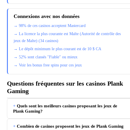
Connexions avec nos données
98% de ces casinos acceptent Mastercard
La licence la plus courante est Malte (Autorité de contrôle des
jeux de Malte) (34 casinos)
Le dépôt minimum le plus courant est de 10 $ CA
52% sont classés "Fiable" ou mieux
Voir les bonus free spins pour ces jeux
Questions fréquentes sur les casinos Plank
Gaming
Quels sont les meilleurs casinos proposant les jeux de
Plank Gaming?
Combien de casinos proposent les jeux de Plank Gaming