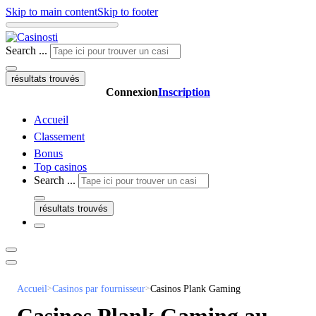
Skip to main content
Skip to footer
Search ...
résultats trouvés
Connexion
Inscription
Accueil
Classement
Bonus
Top casinos
Search ...
résultats trouvés
Accueil
Casinos par fournisseur
Casinos Plank Gaming
>
>