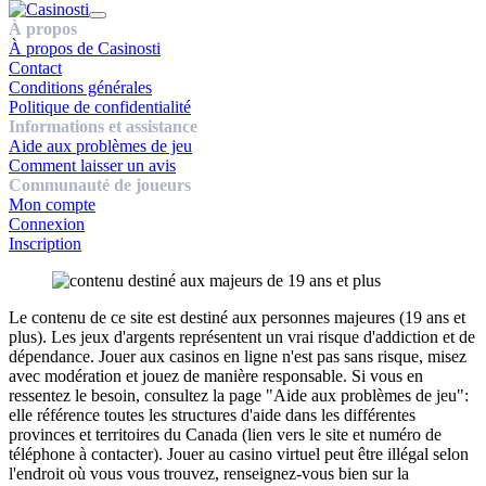
À propos
À propos de Casinosti
Contact
Conditions générales
Politique de confidentialité
Informations et assistance
Aide aux problèmes de jeu
Comment laisser un avis
Communauté de joueurs
Mon compte
Connexion
Inscription
Le contenu de ce site est destiné aux personnes majeures (19 ans et
plus). Les jeux d'argents représentent un vrai risque d'addiction et de
dépendance. Jouer aux casinos en ligne n'est pas sans risque, misez
avec modération et jouez de manière responsable. Si vous en
ressentez le besoin, consultez la page "Aide aux problèmes de jeu":
elle référence toutes les structures d'aide dans les différentes
provinces et territoires du Canada (lien vers le site et numéro de
téléphone à contacter). Jouer au casino virtuel peut être illégal selon
l'endroit où vous vous trouvez, renseignez-vous bien sur la