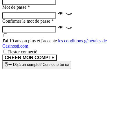
Mot de passe
*
Confirmer le mot de passe
*
J'ai 19 ans ou plus et j'accepte
les conditions générales de
Casinosti.com
Rester connecté
CRÉER MON COMPTE
🖐️➡ Déjà un compte?
Connecte-toi ici