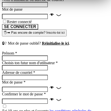
Mot de passe
Rester connecté
SE CONNECTER
🖐️➡ Pas encore de compte?
Inscris-toi ici
🔒❔ Mot de passe oublié?
Réinitialise-le ici
.
Prénom
*
Choisis ton futur nom d'utilisateur
*
Adresse de courriel
*
Mot de passe
*
Confirmer le mot de passe
*
J'ai 19 ans ou plus et j'accepte
les conditions générales de