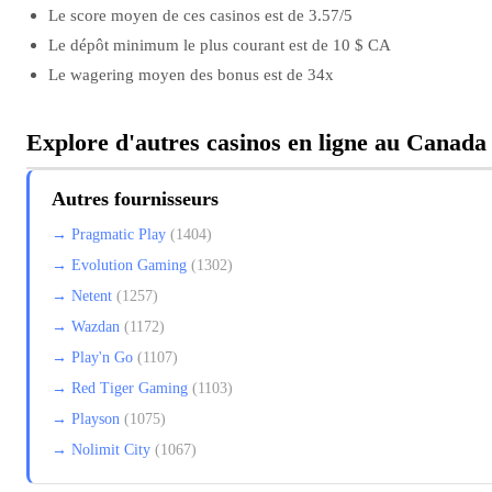
Le score moyen de ces casinos est de 3.57/5
Le dépôt minimum le plus courant est de 10 $ CA
Le wagering moyen des bonus est de 34x
Explore d'autres casinos en ligne au Canada
Autres fournisseurs
Pragmatic Play
(1404)
Evolution Gaming
(1302)
Netent
(1257)
Wazdan
(1172)
Play'n Go
(1107)
Red Tiger Gaming
(1103)
Playson
(1075)
Nolimit City
(1067)