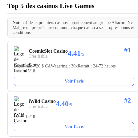
Top 5 des casinos Live Games
Note :
4 des 5 premiers casinos appartiennent au groupe Altacore Nv.
Malgré un propriétaire commun, chaque casino a ses propres bonus et
conditions.
#1
CosmicSlot Casino
4.41
/5
Très fiable
Dépôt min : 20 $ CA
Wagering : 30x
Retrait : 24-72 heures
Jeux : 15/18
Voir l'avis
#2
iWild Casino
4.40
/5
Très fiable
Jeux : 15/18
Voir l'avis