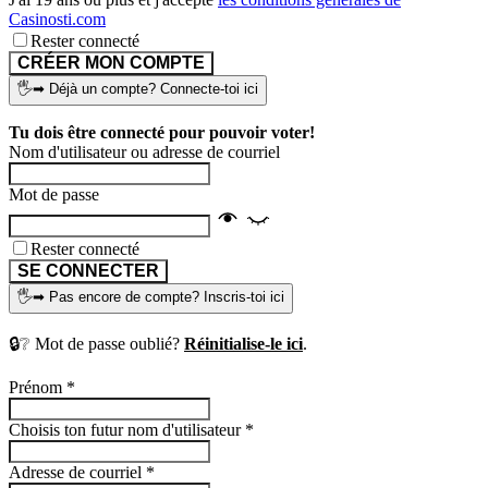
Casinosti.com
Rester connecté
CRÉER MON COMPTE
🖐️➡ Déjà un compte?
Connecte-toi ici
Tu dois être connecté pour pouvoir voter!
Nom d'utilisateur ou adresse de courriel
Mot de passe
Rester connecté
SE CONNECTER
🖐️➡ Pas encore de compte?
Inscris-toi ici
🔒❔ Mot de passe oublié?
Réinitialise-le ici
.
Prénom
*
Choisis ton futur nom d'utilisateur
*
Adresse de courriel
*