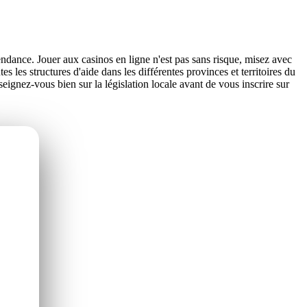
endance. Jouer aux casinos en ligne n'est pas sans risque, misez avec
 les structures d'aide dans les différentes provinces et territoires du
seignez-vous bien sur la législation locale avant de vous inscrire sur
×