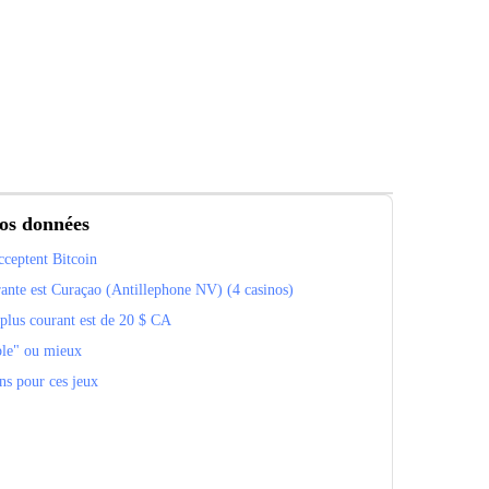
os données
cceptent Bitcoin
rante est Curaçao (Antillephone NV) (4 casinos)
lus courant est de 20 $ CA
ble" ou mieux
ins pour ces jeux