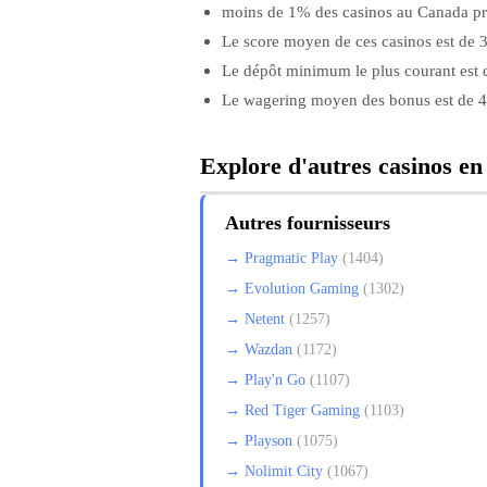
moins de 1% des casinos au Canada pr
Le score moyen de ces casinos est de 3
Le dépôt minimum le plus courant est
Le wagering moyen des bonus est de 
Explore d'autres casinos en
Autres fournisseurs
Pragmatic Play
(1404)
Evolution Gaming
(1302)
Netent
(1257)
Wazdan
(1172)
Play'n Go
(1107)
Red Tiger Gaming
(1103)
Playson
(1075)
Nolimit City
(1067)