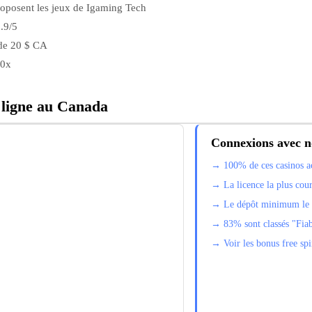
oposent les jeux de Igaming Tech
.9/5
 de 20 $ CA
40x
 ligne au Canada
Connexions avec n
100% de ces casinos a
La licence la plus cou
Le dépôt minimum le p
83% sont classés "Fia
Voir les bonus free sp