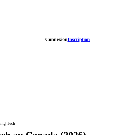
Connexion
Inscription
ing Tech