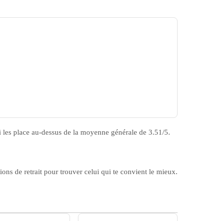
 les place au-dessus de la moyenne générale de 3.51/5.
ions de retrait pour trouver celui qui te convient le mieux.