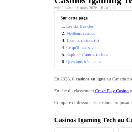
Casinos Igaming T
Mis à jour le 1 mars 2026 · 6 casinos
Sur cette page
Les chiffres clés
Meilleurs casinos
Tous les casinos (6)
Ce qu'il faut savoir
Explorer d'autres casinos
Questions fréquentes
En 2026,
6 casinos en ligne
au Canada pro
En tête du classement,
Craze Play Casino
o
Compare ci-dessous les casinos proposant l
Casinos Igaming Tech au Can