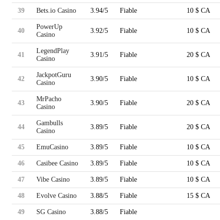
39
Bets.io Casino
3.94/5
Fiable
10 $ CA
PowerUp
40
3.92/5
Fiable
10 $ CA
Casino
LegendPlay
41
3.91/5
Fiable
20 $ CA
Casino
JackpotGuru
42
3.90/5
Fiable
10 $ CA
Casino
MrPacho
43
3.90/5
Fiable
20 $ CA
Casino
Gambulls
44
3.89/5
Fiable
20 $ CA
Casino
45
EmuCasino
3.89/5
Fiable
10 $ CA
46
Casibee Casino
3.89/5
Fiable
10 $ CA
47
Vibe Casino
3.89/5
Fiable
10 $ CA
48
Evolve Casino
3.88/5
Fiable
15 $ CA
49
SG Casino
3.88/5
Fiable