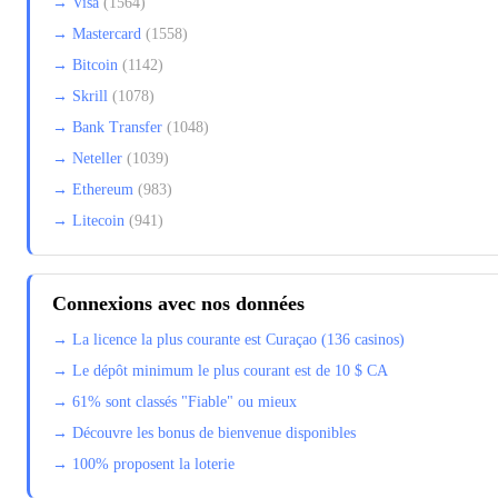
Visa
(1564)
Mastercard
(1558)
Bitcoin
(1142)
Skrill
(1078)
Bank Transfer
(1048)
Neteller
(1039)
Ethereum
(983)
Litecoin
(941)
Connexions avec nos données
La licence la plus courante est Curaçao (136 casinos)
Le dépôt minimum le plus courant est de 10 $ CA
61% sont classés "Fiable" ou mieux
Découvre les bonus de bienvenue disponibles
100% proposent la loterie