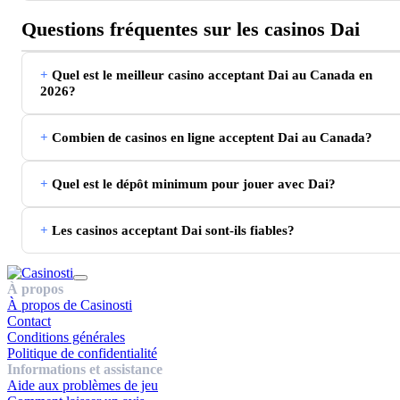
Questions fréquentes sur les casinos Dai
Quel est le meilleur casino acceptant Dai au Canada en
2026?
Combien de casinos en ligne acceptent Dai au Canada?
Quel est le dépôt minimum pour jouer avec Dai?
Les casinos acceptant Dai sont-ils fiables?
À propos
À propos de Casinosti
Contact
Conditions générales
Politique de confidentialité
Informations et assistance
Aide aux problèmes de jeu