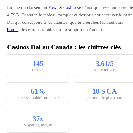
En tête du classement,
Powbet Casino
se démarque avec un score de
4.79/5. Consulte le tableau complet ci-dessous pour trouver le casi
Dai qui correspond à tes attentes, que tu cherches les meilleurs
bonus
, des retraits rapides ou un support en français.
Casinos Dai au Canada : les chiffres clés
145
3.61/5
casinos
score moyen
61%
10 $ CA
classés "Fiable" ou mieux
dépôt min. le plus courant
37x
Wagering moyen