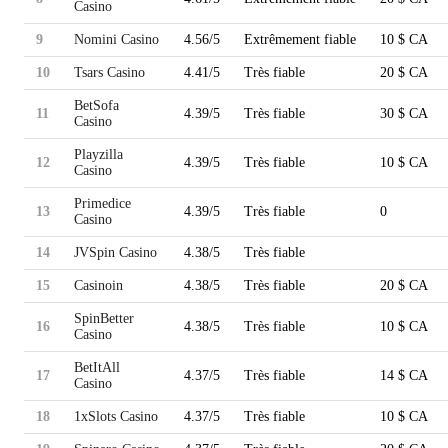
Casino
9
Nomini Casino
4.56/5
Extrêmement fiable
10 $ CA
10
Tsars Casino
4.41/5
Très fiable
20 $ CA
BetSofa
11
4.39/5
Très fiable
30 $ CA
Casino
Playzilla
12
4.39/5
Très fiable
10 $ CA
Casino
Primedice
13
4.39/5
Très fiable
0
Casino
14
JVSpin Casino
4.38/5
Très fiable
15
Casinoin
4.38/5
Très fiable
20 $ CA
SpinBetter
16
4.38/5
Très fiable
10 $ CA
Casino
BetItAll
17
4.37/5
Très fiable
14 $ CA
Casino
18
1xSlots Casino
4.37/5
Très fiable
10 $ CA