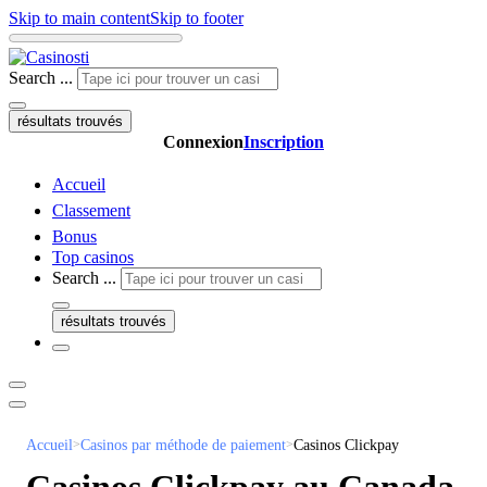
Skip to main content
Skip to footer
Search ...
résultats trouvés
Connexion
Inscription
Accueil
Classement
Bonus
Top casinos
Search ...
résultats trouvés
Accueil
Casinos par méthode de paiement
Casinos Clickpay
>
>