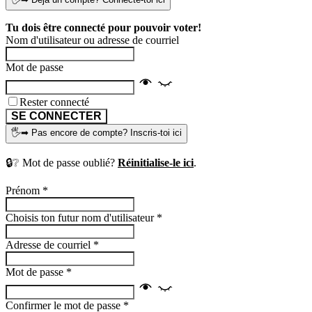
Tu dois être connecté pour pouvoir voter!
Nom d'utilisateur ou adresse de courriel
Mot de passe
Rester connecté
SE CONNECTER
🖐️➡ Pas encore de compte?
Inscris-toi ici
🔒❔ Mot de passe oublié?
Réinitialise-le ici
.
Prénom
*
Choisis ton futur nom d'utilisateur
*
Adresse de courriel
*
Mot de passe
*
Confirmer le mot de passe
*