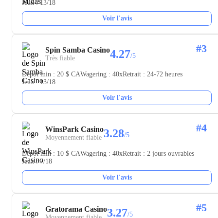
Jeux : 13/18
Voir l'avis
#3
Spin Samba Casino
4.27
/5
Très fiable
Dépôt min : 20 $ CA
Wagering : 40x
Retrait : 24-72 heures
Jeux : 13/18
Voir l'avis
#4
WinsPark Casino
3.28
/5
Moyennement fiable
Dépôt min : 10 $ CA
Wagering : 40x
Retrait : 2 jours ouvrables
Jeux : 7/18
Voir l'avis
#5
Gratorama Casino
3.27
/5
Moyennement fiable