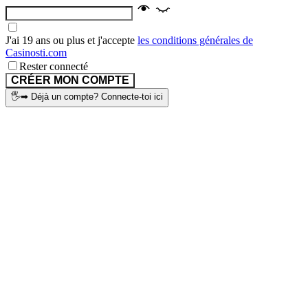
J'ai 19 ans ou plus et j'accepte
les conditions générales de
Casinosti.com
Rester connecté
CRÉER MON COMPTE
🖐️➡ Déjà un compte?
Connecte-toi ici