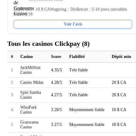
Dépôt min : 10 $ CA
Wagering : 50x
Retrait : 5-10 jours ouvrables
Jeux : 6/18
Voir l'avis
Tous les casinos Clickpay (8)
#
Casino
Score
Fiabilité
Dépôt min
Classement des casinos Clickpay au Canada
JackMillion
1
4.35/5
Très fiable
Casino
2
Casino Midas
4.28/5
Très fiable
20 $ CA
Spin Samba
3
4.27/5
Très fiable
20 $ CA
Casino
WinsPark
4
3.28/5
Moyennement fiable
10 $ CA
Casino
Gratorama
5
3.27/5
Moyennement fiable
10 $ CA
Casino