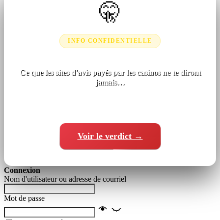
×
🤫
INFO CONFIDENTIELLE
Ce que les sites d'avis payés par les casinos ne te diront
jamais…
On a la réponse. Nos membres ont voté.
Voir le verdict →
Connexion
Nom d'utilisateur ou adresse de courriel
Mot de passe