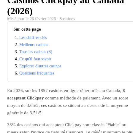
Casinos Clickpay au Canada
(2026)
Mis à jour le 26 février 2026 · 8 casinos
Sur cette page
Les chiffres clés
Meilleurs casinos
Tous les casinos (8)
Ce qu'il faut savoir
Explorer d'autres casinos
Questions fréquentes
En 2026, sur les 1857 casinos en ligne répertoriés au Canada,
8
acceptent Clickpay
comme méthode de paiement. Avec un score
moyen de 3.65/5, ces casinos se situent au-dessus de la moyenne
générale de 3.51/5.
38% des casinos qui acceptent Clickpay sont classés "Fiable" ou
mieux selon l'indice de fiabilité Casinosti. Le dépôt minimum le plu