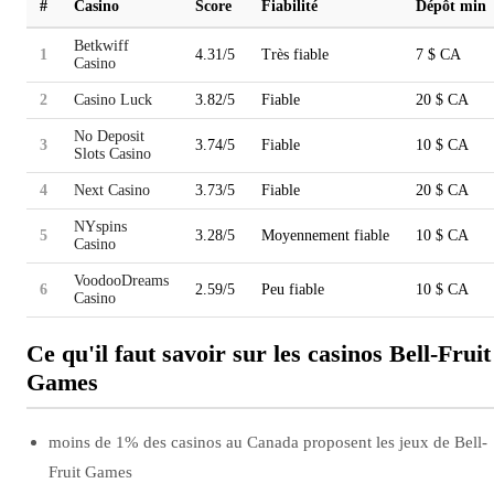
#
Casino
Score
Fiabilité
Dépôt min
Classement des casinos Bell-Fruit Games au Canada
Betkwiff
1
4.31/5
Très fiable
7 $ CA
Casino
2
Casino Luck
3.82/5
Fiable
20 $ CA
No Deposit
3
3.74/5
Fiable
10 $ CA
Slots Casino
4
Next Casino
3.73/5
Fiable
20 $ CA
NYspins
5
3.28/5
Moyennement fiable
10 $ CA
Casino
VoodooDreams
6
2.59/5
Peu fiable
10 $ CA
Casino
Ce qu'il faut savoir sur les casinos Bell-Fruit
Games
moins de 1% des casinos au Canada proposent les jeux de Bell-
Fruit Games