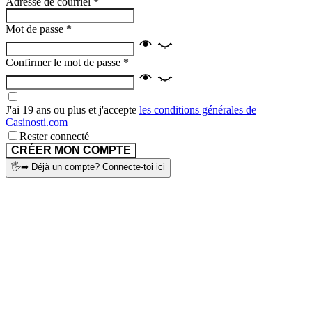
Adresse de courriel
*
Mot de passe
*
Confirmer le mot de passe
*
J'ai 19 ans ou plus et j'accepte
les conditions générales de
Casinosti.com
Rester connecté
CRÉER MON COMPTE
🖐️➡ Déjà un compte?
Connecte-toi ici