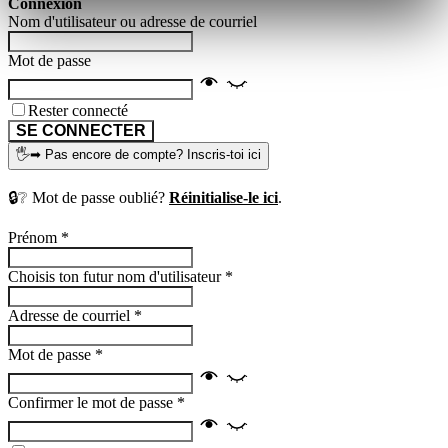
Connexion
Nom d'utilisateur ou adresse de courriel
Mot de passe
Rester connecté
SE CONNECTER
🖐️➡ Pas encore de compte?
Inscris-toi ici
🔒❔ Mot de passe oublié?
Réinitialise-le ici
.
Prénom
*
Choisis ton futur nom d'utilisateur
*
Adresse de courriel
*
Mot de passe
*
Confirmer le mot de passe
*