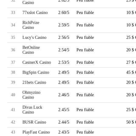
32
2.62/5
Peu fiable
25 $
Casino
33
77xslot Casino
2.60/5
Peu fiable
10 $
RichPrize
34
2.59/5
Peu fiable
10 $
Casino
35
Lucy's Casino
2.56/5
Peu fiable
25 $
BetOnline
36
2.54/5
Peu fiable
20 $
Casino
37
CasinerX Casino
2.53/5
Peu fiable
27 $
38
BigSpin Casino
2.49/5
Peu fiable
45 $
39
21bets Casino
2.49/5
Peu fiable
20 $
Ohmyzino
40
2.46/5
Peu fiable
20 $
Casino
Divas Luck
41
2.45/5
Peu fiable
25 $
Casino
42
BUSR Casino
2.44/5
Peu fiable
50 $
43
PlayFast Casino
2.43/5
Peu fiable