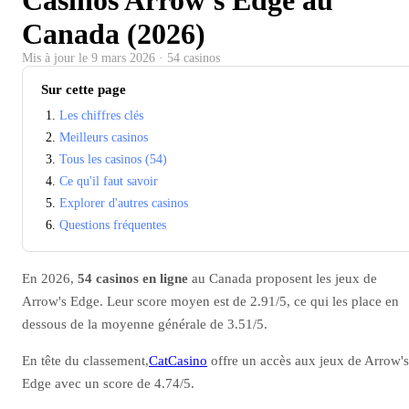
Casinos Arrow's Edge au
Canada (2026)
Mis à jour le 9 mars 2026 · 54 casinos
Sur cette page
Les chiffres clés
Meilleurs casinos
Tous les casinos (54)
Ce qu'il faut savoir
Explorer d'autres casinos
Questions fréquentes
En 2026,
54 casinos en ligne
au Canada proposent les jeux de
Arrow's Edge. Leur score moyen est de 2.91/5, ce qui les place en
dessous de la moyenne générale de 3.51/5.
En tête du classement,
CatCasino
offre un accès aux jeux de Arrow's
Edge avec un score de 4.74/5.