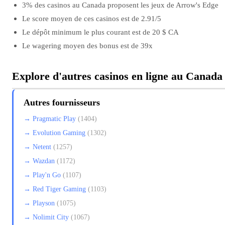
3% des casinos au Canada proposent les jeux de Arrow's Edge
Le score moyen de ces casinos est de 2.91/5
Le dépôt minimum le plus courant est de 20 $ CA
Le wagering moyen des bonus est de 39x
Explore d'autres casinos en ligne au Canada
Autres fournisseurs
Pragmatic Play
(1404)
Evolution Gaming
(1302)
Netent
(1257)
Wazdan
(1172)
Play'n Go
(1107)
Red Tiger Gaming
(1103)
Playson
(1075)
Nolimit City
(1067)