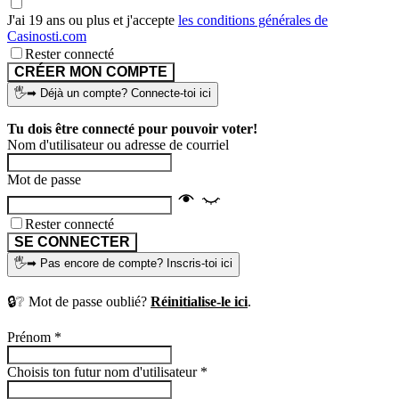
J'ai 19 ans ou plus et j'accepte
les conditions générales de
Casinosti.com
Rester connecté
CRÉER MON COMPTE
🖐️➡ Déjà un compte?
Connecte-toi ici
Tu dois être connecté pour pouvoir voter!
Nom d'utilisateur ou adresse de courriel
Mot de passe
Rester connecté
SE CONNECTER
🖐️➡ Pas encore de compte?
Inscris-toi ici
🔒❔ Mot de passe oublié?
Réinitialise-le ici
.
Prénom
*
Choisis ton futur nom d'utilisateur
*