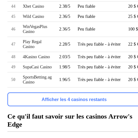
44
Xbet Casino
2.38/5
Peu fiable
20 $
45
Wild Casino
2.36/5
Peu fiable
25 $
WinVegasPlus
46
2.36/5
Peu fiable
100 
Casino
Play Regal
47
2.28/5
Très peu fiable - à éviter
22 $
Casino
48
4Kasino Casino
2.03/5
Très peu fiable - à éviter
20 $
49
SupaCasi Casino
1.98/5
Très peu fiable - à éviter
20 $
SportsBetting.ag
50
1.96/5
Très peu fiable - à éviter
20 $
Casino
Afficher les 4 casinos restants
Ce qu'il faut savoir sur les casinos Arrow's
Edge