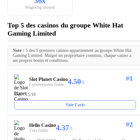
36x
Wagering moyen
Top 5 des casinos du groupe White Hat
Gaming Limited
Note :
5 des 5 premiers casinos appartiennent au groupe White Hat
Gaming Limited. Malgré un propriétaire commun, chaque casino a
ses propres bonus et conditions.
#1
Slot Planet Casino
4.50
/5
Extrêmement fiable
Jeux : 15/18
Voir l'avis
#2
Hello Casino
4.37
/5
Très fiable