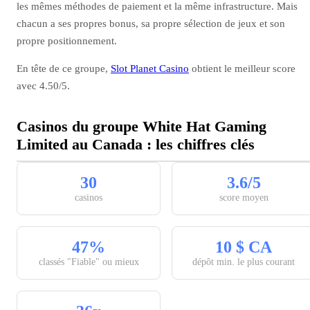
les mêmes méthodes de paiement et la même infrastructure. Mais
chacun a ses propres bonus, sa propre sélection de jeux et son
propre positionnement.
En tête de ce groupe,
Slot Planet Casino
obtient le meilleur score
avec 4.50/5.
Casinos du groupe White Hat Gaming
Limited au Canada : les chiffres clés
30
3.6/5
casinos
score moyen
47%
10 $ CA
classés "Fiable" ou mieux
dépôt min. le plus courant