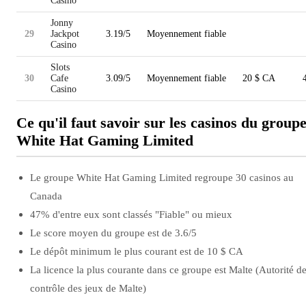
Casino
Jonny
29
Jackpot
3.19/5
Moyennement fiable
Casino
Slots
30
Cafe
3.09/5
Moyennement fiable
20 $ CA
Casino
Ce qu'il faut savoir sur les casinos du group
White Hat Gaming Limited
Le groupe White Hat Gaming Limited regroupe 30 casinos au
Canada
47% d'entre eux sont classés "Fiable" ou mieux
Le score moyen du groupe est de 3.6/5
Le dépôt minimum le plus courant est de 10 $ CA
La licence la plus courante dans ce groupe est Malte (Autorité d
contrôle des jeux de Malte)