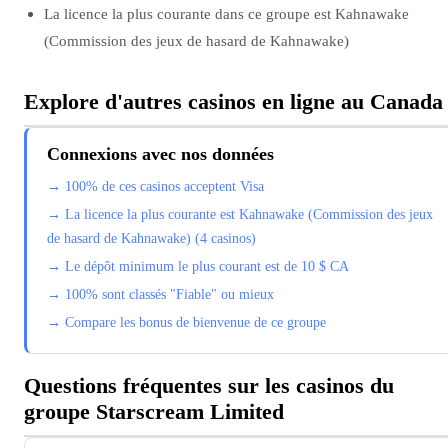
La licence la plus courante dans ce groupe est Kahnawake
(Commission des jeux de hasard de Kahnawake)
Explore d'autres casinos en ligne au Canada
Connexions avec nos données
100% de ces casinos acceptent Visa
La licence la plus courante est Kahnawake (Commission des jeux
de hasard de Kahnawake) (4 casinos)
Le dépôt minimum le plus courant est de 10 $ CA
100% sont classés "Fiable" ou mieux
Compare les bonus de bienvenue de ce groupe
Questions fréquentes sur les casinos du
groupe Starscream Limited