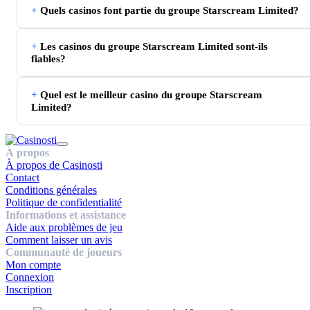
Quels casinos font partie du groupe Starscream Limited?
Les casinos du groupe Starscream Limited sont-ils
fiables?
Quel est le meilleur casino du groupe Starscream
Limited?
À propos
À propos de Casinosti
Contact
Conditions générales
Politique de confidentialité
Informations et assistance
Aide aux problèmes de jeu
Comment laisser un avis
Communauté de joueurs
Mon compte
Connexion
Inscription