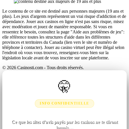
Le contenu de ce site est destiné aux personnes majeures (19 ans et
plus). Les jeux d'argents représentent un vrai risque d'addiction et de
dépendance. Jouer aux casinos en ligne n'est pas sans risque, misez
avec modération et jouez de manière responsable. Si vous en
ressentez le besoin, consultez la page "Aide aux problèmes de jeu":
elle référence toutes les structures d'aide dans les différentes
provinces et territoires du Canada (lien vers le site et numéro de
téléphone à contacter). Jouer au casino virtuel peut être illégal selon
l'endroit où vous vous trouvez, renseignez-vous bien sur la
législation locale avant de vous inscrire sur une plateforme.
© 2026 Casinosti.com - Tous droits réservés.
×
🤫
INFO CONFIDENTIELLE
Ce que les sites d'avis payés par les casinos ne te diront
jamais…