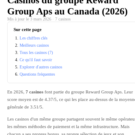
Casinos du groupe Reward
Group Aps au Canada (2026)
Mis à jour le 3 mars 2026 · 7 casinos
Sur cette page
Les chiffres clés
Meilleurs casinos
Tous les casinos (7)
Ce qu'il faut savoir
Explorer d'autres casinos
Questions fréquentes
En 2026,
7 casinos
font partie du groupe Reward Group Aps. Leur
score moyen est de 4.37/5, ce qui les place au-dessus de la moyenn
générale de 3.51/5.
Les casinos d'un même groupe partagent souvent le même opérateu
les mêmes méthodes de paiement et la même infrastructure. Mais
chacun a ses propres bonus, sa propre sélection de jeux et son