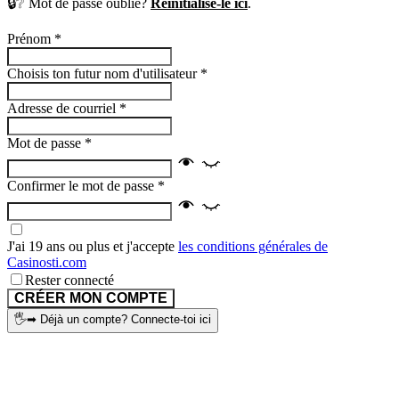
🔒❔ Mot de passe oublié?
Réinitialise-le ici
.
Prénom
*
Choisis ton futur nom d'utilisateur
*
Adresse de courriel
*
Mot de passe
*
Confirmer le mot de passe
*
J'ai 19 ans ou plus et j'accepte
les conditions générales de
Casinosti.com
Rester connecté
CRÉER MON COMPTE
🖐️➡ Déjà un compte?
Connecte-toi ici