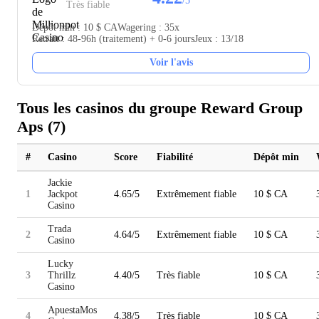
/5
Très fiable
Dépôt min : 10 $ CA
Wagering : 35x
Retrait : 48-96h (traitement) + 0-6 jours
Jeux : 13/18
Voir l'avis
Tous les casinos du groupe Reward Group
Aps (7)
#
Casino
Score
Fiabilité
Dépôt min
Classement des casinos du groupe Reward Group Aps au Canada
Jackie
1
Jackpot
4.65/5
Extrêmement fiable
10 $ CA
Casino
Trada
2
4.64/5
Extrêmement fiable
10 $ CA
Casino
Lucky
3
Thrillz
4.40/5
Très fiable
10 $ CA
Casino
ApuestaMos
4
4.38/5
Très fiable
10 $ CA