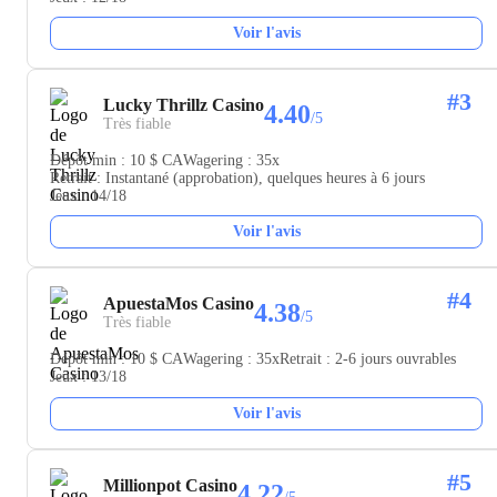
Voir l'avis
#3
Lucky Thrillz Casino
4.40
/5
Très fiable
Dépôt min : 10 $ CA
Wagering : 35x
Retrait : Instantané (approbation), quelques heures à 6 jours
Jeux : 14/18
Voir l'avis
#4
ApuestaMos Casino
4.38
/5
Très fiable
Dépôt min : 10 $ CA
Wagering : 35x
Retrait : 2-6 jours ouvrables
Jeux : 13/18
Voir l'avis
#5
Millionpot Casino
4.22