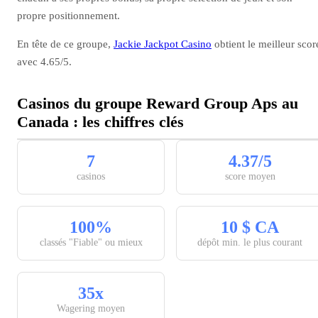
propre positionnement.
En tête de ce groupe,
Jackie Jackpot Casino
obtient le meilleur scor
avec 4.65/5.
Casinos du groupe Reward Group Aps au
Canada : les chiffres clés
7
4.37/5
casinos
score moyen
100%
10 $ CA
classés "Fiable" ou mieux
dépôt min. le plus courant
35x
Wagering moyen