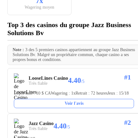
7x
Wagering moyen
Top 3 des casinos du groupe Jazz Business
Solutions Bv
Note :
3 des 5 premiers casinos appartiennent au groupe Jazz Business
Solutions Bv. Malgré un propriétaire commun, chaque casino a ses
propres bonus et conditions.
#1
LooseLines Casino
4.40
/5
Très fiable
Dépôt min : 10 $ CA
Wagering : 1x
Retrait : 72 heures
Jeux : 15/18
Voir l'avis
#2
Jazz Casino
4.40
/5
Très fiable