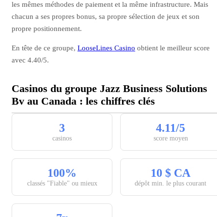
les mêmes méthodes de paiement et la même infrastructure. Mais
chacun a ses propres bonus, sa propre sélection de jeux et son
propre positionnement.
En tête de ce groupe,
LooseLines Casino
obtient le meilleur score
avec 4.40/5.
Casinos du groupe Jazz Business Solutions
Bv au Canada : les chiffres clés
3
4.11/5
casinos
score moyen
100%
10 $ CA
classés "Fiable" ou mieux
dépôt min. le plus courant