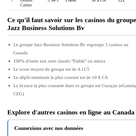
3
Islands
3.54/5
Fiable
50 $ CA
12x
Casino
Ce qu'il faut savoir sur les casinos du group
Jazz Business Solutions Bv
Le groupe Jazz Business Solutions Bv regroupe 3 casinos au
Canada
100% d'entre eux sont classés "Fiable" ou mieux
Le score moyen du groupe est de 4.11/5
Le dépôt minimum le plus courant est de 10 $ CA
La licence la plus courante dans ce groupe est Curaçao (eGamin
CEG)
Explore d'autres casinos en ligne au Canada
Connexions avec nos données