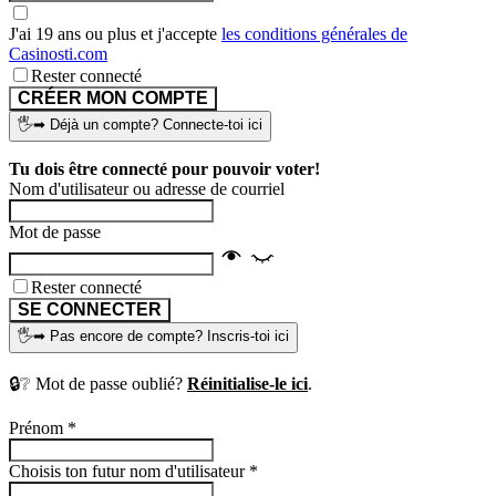
J'ai 19 ans ou plus et j'accepte
les conditions générales de
Casinosti.com
Rester connecté
CRÉER MON COMPTE
🖐️➡ Déjà un compte?
Connecte-toi ici
Tu dois être connecté pour pouvoir voter!
Nom d'utilisateur ou adresse de courriel
Mot de passe
Rester connecté
SE CONNECTER
🖐️➡ Pas encore de compte?
Inscris-toi ici
🔒❔ Mot de passe oublié?
Réinitialise-le ici
.
Prénom
*
Choisis ton futur nom d'utilisateur
*