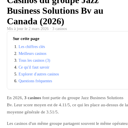
Casinos du groupe Jazz
Business Solutions Bv au
Canada (2026)
Mis à jour le 2 mars 2026 · 3 casinos
Sur cette page
Les chiffres clés
Meilleurs casinos
Tous les casinos (3)
Ce qu'il faut savoir
Explorer d'autres casinos
Questions fréquentes
En 2026,
3 casinos
font partie du groupe Jazz Business Solutions
Bv. Leur score moyen est de 4.11/5, ce qui les place au-dessus de la
moyenne générale de 3.51/5.
Les casinos d'un même groupe partagent souvent le même opérateu