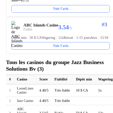
Jeux : 16/18
Voir l'avis
#3
ABC Islands Casino
3.54
/5
Fiable
Dépôt min : 50 $ CA
Wagering : 12x
Retrait : 1-15 jours
Jeux : 15/18
Voir l'avis
Tous les casinos du groupe Jazz Business
Solutions Bv (3)
#
Casino
Score
Fiabilité
Dépôt min
Wagering
Classement des casinos du groupe Jazz Business Solutions Bv au Canada
LooseLines
1
4.40/5
Très fiable
10 $ CA
1x
Casino
2
Jazz Casino
4.40/5
Très fiable
ABC