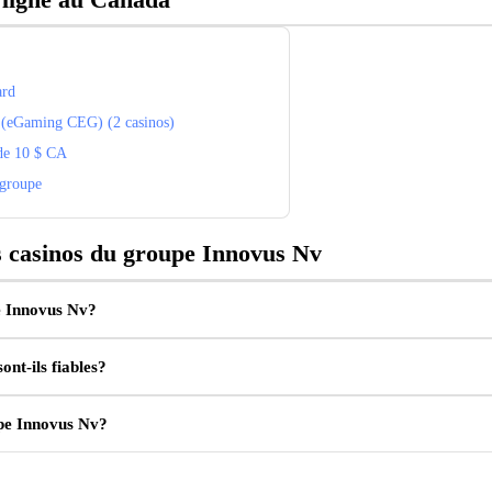
ard
ao (eGaming CEG) (2 casinos)
 de 10 $ CA
 groupe
s casinos du groupe Innovus Nv
pe Innovus Nv?
nt-ils fiables?
upe Innovus Nv?