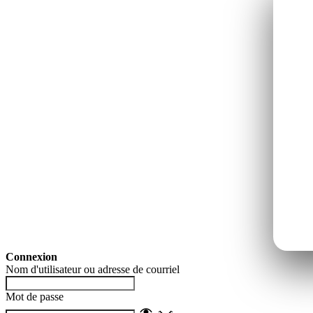
Connexion
Nom d'utilisateur ou adresse de courriel
Mot de passe