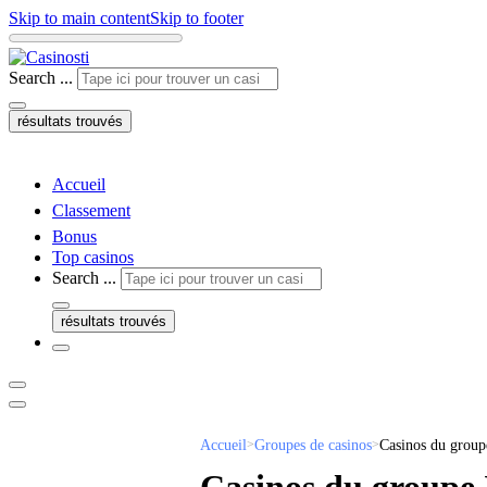
Skip to main content
Skip to footer
Search ...
résultats trouvés
Accueil
Classement
Bonus
Top casinos
Search ...
résultats trouvés
Accueil
Groupes de casinos
Casinos du grou
>
>