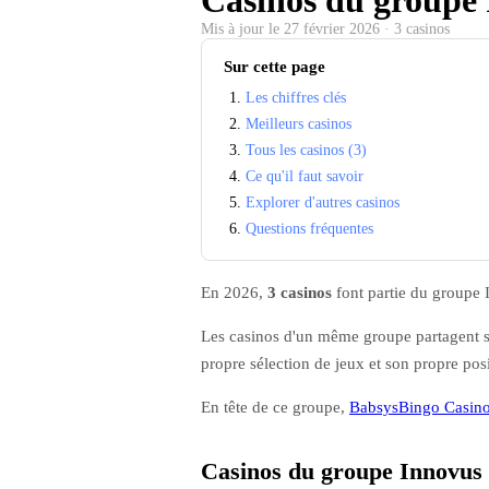
Casinos du groupe
Mis à jour le 27 février 2026 · 3 casinos
Sur cette page
Les chiffres clés
Meilleurs casinos
Tous les casinos (3)
Ce qu'il faut savoir
Explorer d'autres casinos
Questions fréquentes
En 2026,
3 casinos
font partie du groupe 
Les casinos d'un même groupe partagent s
propre sélection de jeux et son propre po
En tête de ce groupe,
BabsysBingo Casin
Casinos du groupe Innovus N