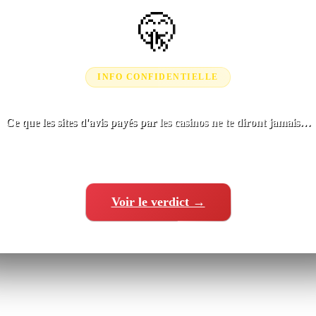
🤫
INFO CONFIDENTIELLE
Ce que les sites d'avis payés par les casinos ne te diront jamais…
On a la réponse. Nos membres ont voté.
Voir le verdict →