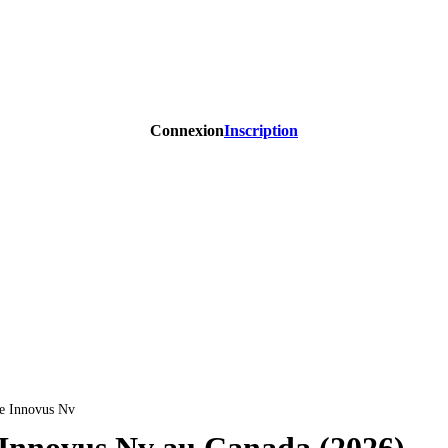
Connexion
Inscription
pe Innovus Nv