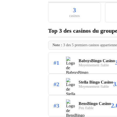
3
casinos
Top 3 des casinos du group
Note :
3 des 5 premiers casinos appartienn
BabsysBingo Casino
#1
Moyennement fiable
Stella Bingo Casino
3
#2
Moyennement fiable
BensBingo Casino
2.
#3
Peu fiable