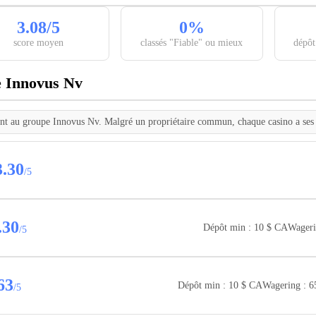
3.08/5
0%
score moyen
classés "Fiable" ou mieux
dépôt
e Innovus Nv
ent au groupe Innovus Nv. Malgré un propriétaire commun, chaque casino a ses 
3.30
/5
.30
Dépôt min : 10 $ CA
Wageri
/5
63
Dépôt min : 10 $ CA
Wagering : 6
/5