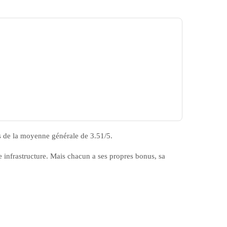
s de la moyenne générale de 3.51/5.
nfrastructure. Mais chacun a ses propres bonus, sa