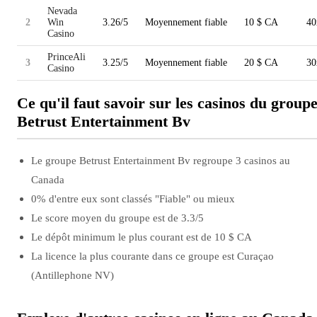
Nevada
2
Win
3.26/5
Moyennement fiable
10 $ CA
40
Casino
PrinceAli
3
3.25/5
Moyennement fiable
20 $ CA
30
Casino
Ce qu'il faut savoir sur les casinos du group
Betrust Entertainment Bv
Le groupe Betrust Entertainment Bv regroupe 3 casinos au
Canada
0% d'entre eux sont classés "Fiable" ou mieux
Le score moyen du groupe est de 3.3/5
Le dépôt minimum le plus courant est de 10 $ CA
La licence la plus courante dans ce groupe est Curaçao
(Antillephone NV)