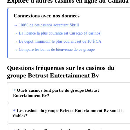
Explore d'autres casinos en ligne au Canada
Connexions avec nos données
100% de ces casinos acceptent Skrill
La licence la plus courante est Curaçao (4 casinos)
Le dépôt minimum le plus courant est de 10 $ CA
Compare les bonus de bienvenue de ce groupe
Questions fréquentes sur les casinos du
groupe Betrust Entertainment Bv
Quels casinos font partie du groupe Betrust
Entertainment Bv?
Les casinos du groupe Betrust Entertainment Bv sont-ils
fiables?