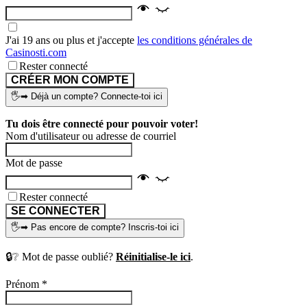
J'ai 19 ans ou plus et j'accepte
les conditions générales de
Casinosti.com
Rester connecté
CRÉER MON COMPTE
🖐️➡ Déjà un compte?
Connecte-toi ici
Tu dois être connecté pour pouvoir voter!
Nom d'utilisateur ou adresse de courriel
Mot de passe
Rester connecté
SE CONNECTER
🖐️➡ Pas encore de compte?
Inscris-toi ici
🔒❔ Mot de passe oublié?
Réinitialise-le ici
.
Prénom
*