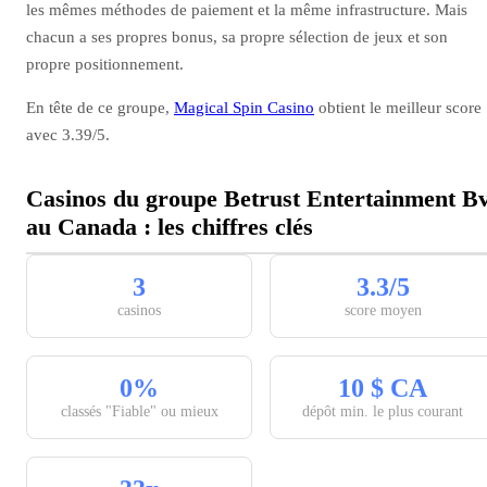
les mêmes méthodes de paiement et la même infrastructure. Mais
chacun a ses propres bonus, sa propre sélection de jeux et son
propre positionnement.
En tête de ce groupe,
Magical Spin Casino
obtient le meilleur score
avec 3.39/5.
Casinos du groupe Betrust Entertainment B
au Canada : les chiffres clés
3
3.3/5
casinos
score moyen
0%
10 $ CA
classés "Fiable" ou mieux
dépôt min. le plus courant