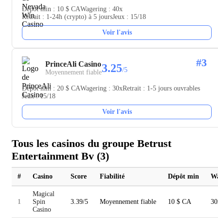
Dépôt min : 10 $ CA
Wagering : 40x
Retrait : 1-24h (crypto) à 5 jours
Jeux : 15/18
Voir l'avis
#3
PrinceAli Casino
3.25
/5
Moyennement fiable
Dépôt min : 20 $ CA
Wagering : 30x
Retrait : 1-5 jours ouvrables
Jeux : 15/18
Voir l'avis
Tous les casinos du groupe Betrust
Entertainment Bv (3)
#
Casino
Score
Fiabilité
Dépôt min
Wa
Classement des casinos du groupe Betrust Entertainment Bv au Canada
Magical
1
Spin
3.39/5
Moyennement fiable
10 $ CA
30
Casino