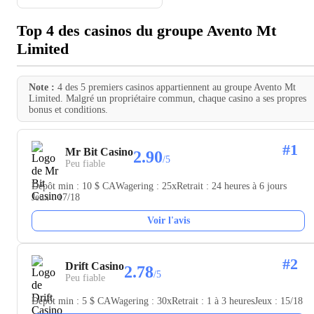
Top 4 des casinos du groupe Avento Mt
Limited
Note :
4 des 5 premiers casinos appartiennent au groupe Avento Mt
Limited. Malgré un propriétaire commun, chaque casino a ses propres
bonus et conditions.
#1
Mr Bit Casino
2.90
/5
Peu fiable
Dépôt min : 10 $ CA
Wagering : 25x
Retrait : 24 heures à 6 jours
Jeux : 17/18
Voir l'avis
#2
Drift Casino
2.78
/5
Peu fiable
Dépôt min : 5 $ CA
Wagering : 30x
Retrait : 1 à 3 heures
Jeux : 15/18