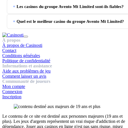
Les casinos du groupe Avento Mt Limited sont-ils fiables?
Quel est le meilleur casino du groupe Avento Mt Limited?
À propos
À propos de Casinosti
Contact
Conditions générales
Politique de confidentialité
Informations et assistance
Aide aux problèmes de jeu
Comment laisser un avis
Communauté de joueurs
Mon compte
Connexion
Inscription
Le contenu de ce site est destiné aux personnes majeures (19 ans et
plus). Les jeux d'argents représentent un vrai risque d'addiction et de
dépendance. Jouer aux casinos en ligne n'est pas sans risque, misez