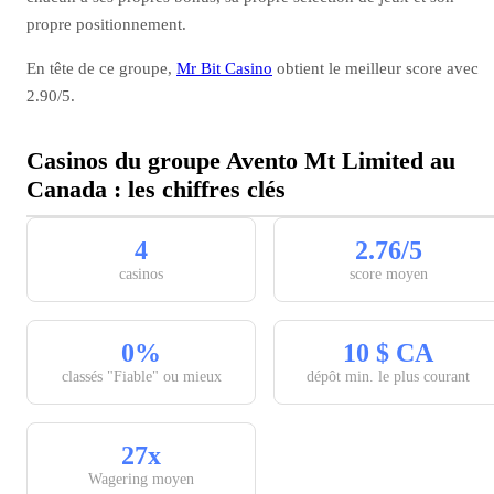
propre positionnement.
En tête de ce groupe,
Mr Bit Casino
obtient le meilleur score avec
2.90/5.
Casinos du groupe Avento Mt Limited au
Canada : les chiffres clés
4
2.76/5
casinos
score moyen
0%
10 $ CA
classés "Fiable" ou mieux
dépôt min. le plus courant
27x
Wagering moyen