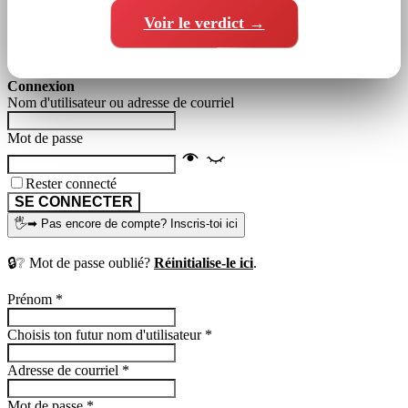
Voir le verdict →
Connexion
Nom d'utilisateur ou adresse de courriel
Mot de passe
Rester connecté
SE CONNECTER
🖐️➡ Pas encore de compte?
Inscris-toi ici
🔒❔ Mot de passe oublié?
Réinitialise-le ici
.
Prénom
*
Choisis ton futur nom d'utilisateur
*
Adresse de courriel
*
Mot de passe
*