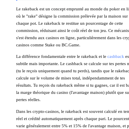
Le rakeback est un concept emprunté au monde du poker en li
où le "rake" désigne la commission prélevée par la maison sur
chaque pot. Le rakeback te restitue un pourcentage de cette
commission, réduisant ainsi le coût réel de ton jeu. Ce mécan
s'est étendu aux casinos en ligne, particulièrement dans les cry
casinos comme Stake ou BC.Game.
La différence fondamentale entre le rakeback et le
cashback
es
subtile mais importante. Le cashback se calcule sur tes pertes n
(tu le reçois uniquement quand tu perds), tandis que le rakeba
calcule sur le volume de mises total, indépendamment de tes
résultats. Tu reçois du rakeback même si tu gagnes, car il est b
la marge théorique du casino (l'avantage maison) plutôt que su
pertes réelles.
Dans les crypto-casinos, le rakeback est souvent calculé en te
réel et crédité automatiquement après chaque pari. Le pourcen
varie généralement entre 5% et 15% de l'avantage maison, et 