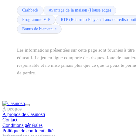
Cashback
Avantage de la maison (House edge)
Programme VIP
RTP (Return to Player / Taux de redistribut
Bonus de bienvenue
Les informations présentées sur cette page sont fournies à titre
éducatif. Le jeu en ligne comporte des risques. Joue de manièr
responsable et ne mise jamais plus que ce que tu peux te perme
de perdre.
À propos
À propos de Casinosti
Contact
Conditions générales
Politique de confidentialité