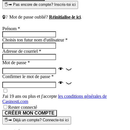
🖐️➡ Pas encore de compte?
Inscris-toi ici
🔒❔ Mot de passe oublié?
Réinitialise-le ici
.
Prénom
*
Choisis ton futur nom d'utilisateur
*
Adresse de courriel
*
Mot de passe
*
Confirmer le mot de passe
*
J'ai 19 ans ou plus et j'accepte
les conditions générales de
Casinosti.com
Rester connecté
CRÉER MON COMPTE
🖐️➡ Déjà un compte?
Connecte-toi ici