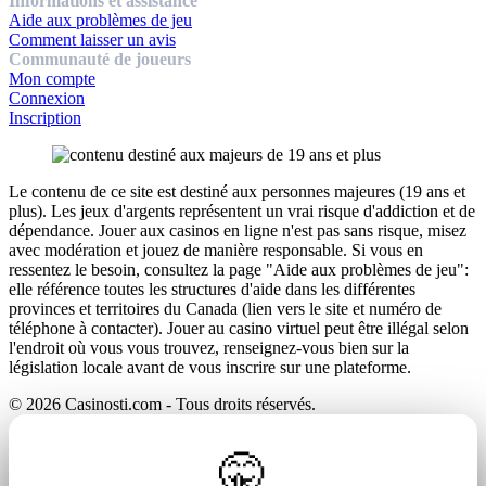
Informations et assistance
Aide aux problèmes de jeu
Comment laisser un avis
Communauté de joueurs
Mon compte
Connexion
Inscription
Le contenu de ce site est destiné aux personnes majeures (19 ans et
plus). Les jeux d'argents représentent un vrai risque d'addiction et de
dépendance. Jouer aux casinos en ligne n'est pas sans risque, misez
avec modération et jouez de manière responsable. Si vous en
ressentez le besoin, consultez la page "Aide aux problèmes de jeu":
elle référence toutes les structures d'aide dans les différentes
provinces et territoires du Canada (lien vers le site et numéro de
téléphone à contacter). Jouer au casino virtuel peut être illégal selon
l'endroit où vous vous trouvez, renseignez-vous bien sur la
législation locale avant de vous inscrire sur une plateforme.
© 2026 Casinosti.com - Tous droits réservés.
×
🤫