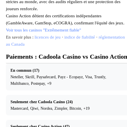
strictes au monde, avec des audits réguliers et une protection des
joueurs renforcée.
Casino Action détient des certifications indépendantes
(GambleAware, GamStop, eCOGRA), confirmant l'équité des jeux.
Voir tous les casinos "Extrêmement fiable"
En savoir plus :
licences de jeu
·
indice de fiabilité
·
réglementation
au Canada
Paiements : Cadoola Casino vs Casino Actio
En commun (17)
Neteller, Skrill, Paysafecard, Payz - Ecopayz, Visa, Trustly,
Multibanco, Postepay, +9
Seulement chez Cadoola Casino (24)
Mastercard, Qiwi, Nordea, Zimpler, Bitcoin, +19
Seulement chez Casino Action (47)