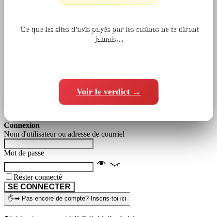
Ce que les sites d'avis payés par les casinos ne te diront
jamais…
On a la réponse. Nos membres ont voté.
Voir le verdict →
Connexion
Nom d'utilisateur ou adresse de courriel
Mot de passe
Rester connecté
SE CONNECTER
🖐️➡ Pas encore de compte?
Inscris-toi ici