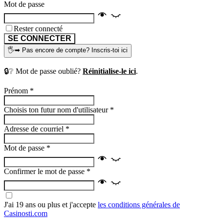
Mot de passe
Rester connecté
SE CONNECTER
🖐️➡ Pas encore de compte?
Inscris-toi ici
🔒❔ Mot de passe oublié?
Réinitialise-le ici
.
Prénom
*
Choisis ton futur nom d'utilisateur
*
Adresse de courriel
*
Mot de passe
*
Confirmer le mot de passe
*
J'ai 19 ans ou plus et j'accepte
les conditions générales de
Casinosti.com