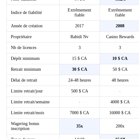
Extrêmement
Extrêmement
Indice de fiabilité
fiable
fiable
Année de création
2017
2008
Propriétaire
Rabidi Nv
Casino Rewards
Nb de licences
3
3
Dépôt minimum
15 $ CA
10 $ CA
Retrait minimum
30 $ CA
50 $ CA
Délai de retrait
24-48 heures
48 heures
Limite retrait/jour
500 $ CA
-
Limite retrait/semaine
-
4000 $ CA
Limite retrait/mois
7000 $ CA
16000 $ CA
Wagering bonus
35x
200x
inscription