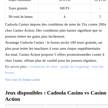
Tours gratuits
100 FS
-
Nb total de bonus
4
5
Cadoola Casino impose des conditions de mise de 35x contre 200x
chez Casino Action. Des conditions plus basses signifient que tu
pourras retirer tes gains plus facilement.
Avantage Cadoola Casino : le bonus inclut 100 tours gratuits, un
plus pour tester les machines à sous sans risque supplémentaire.
Au total, Casino Action propose 5 offres promotionnelles contre 4
chez l'autre, offrant plus de variété pour les joueurs réguliers.
En savoir plus :
conditions de mise
·
guide du wagering
·
tous les
bonus
Voir tous les bonus casino
Jeux disponibles : Cadoola Casino vs Casino
Action