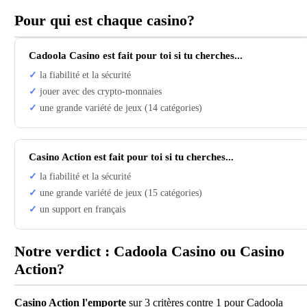
Pour qui est chaque casino?
Cadoola Casino est fait pour toi si tu cherches...
la fiabilité et la sécurité
jouer avec des crypto-monnaies
une grande variété de jeux (14 catégories)
Casino Action est fait pour toi si tu cherches...
la fiabilité et la sécurité
une grande variété de jeux (15 catégories)
un support en français
Notre verdict : Cadoola Casino ou Casino
Action?
Casino Action l'emporte
sur 3 critères contre 1 pour Cadoola