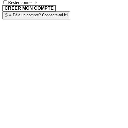
Rester connecté
CRÉER MON COMPTE
🖐️➡ Déjà un compte?
Connecte-toi ici