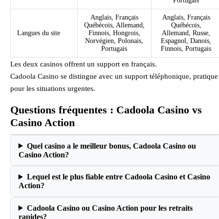
Portugais
Anglais, Français
Anglais, Français
Québécois, Allemand,
Québécois,
Langues du site
Finnois, Hongrois,
Allemand, Russe,
Norvégien, Polonais,
Espagnol, Danois,
Portugais
Finnois, Portugais
Les deux casinos offrent un support en français.
Cadoola Casino se distingue avec un support téléphonique, pratique
pour les situations urgentes.
Questions fréquentes : Cadoola Casino vs
Casino Action
Quel casino a le meilleur bonus, Cadoola Casino ou
Casino Action?
Lequel est le plus fiable entre Cadoola Casino et Casino
Action?
Cadoola Casino ou Casino Action pour les retraits
rapides?