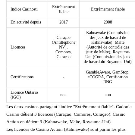
Extrêmement
Indice Casinosti
Extrêmement fiable
fiable
En activité depuis
2017
2008
Kahnawake (Commission
Curaçao
des jeux de hasard de
(Antillephone
Kahnawake), Malte
Licences
NV),
(Autorité de contrôle des
Comores,
jeux de Malte), Royaume-
Curaçao
Uni (Commission des jeux
de hasard du Royaume-Uni)
GambleAware, GamStop,
Certifications
-
eCOGRA, Certification
RNG
Licence Ontario
non
non
(iGO)
Les deux casinos partagent l'indice "Extrêmement fiable". Cadoola
Casino détient 3 licences (Curaçao, Comores, Curaçao), Casino
Action en détient 3 (Kahnawake, Malte, Royaume-Uni).
Les licences de Casino Action (Kahnawake) sont parmi les plus