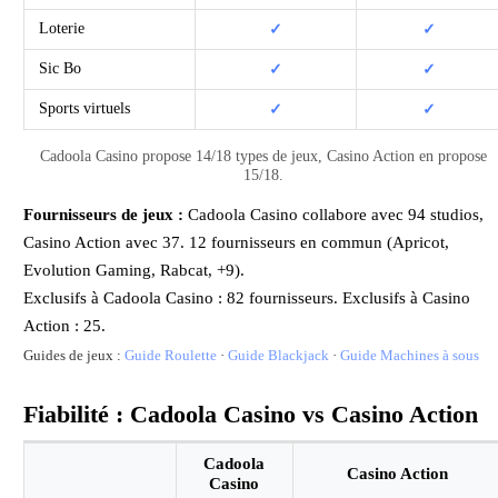
Loterie
✓
✓
Sic Bo
✓
✓
Sports virtuels
✓
✓
Cadoola Casino propose 14/18 types de jeux, Casino Action en propose
15/18.
Fournisseurs de jeux :
Cadoola Casino collabore avec 94 studios,
Casino Action avec 37. 12 fournisseurs en commun (Apricot,
Evolution Gaming, Rabcat, +9).
Exclusifs à Cadoola Casino : 82 fournisseurs. Exclusifs à Casino
Action : 25.
Guides de jeux :
Guide Roulette
·
Guide Blackjack
·
Guide Machines à sous
Fiabilité : Cadoola Casino vs Casino Action
Cadoola
Casino Action
Casino