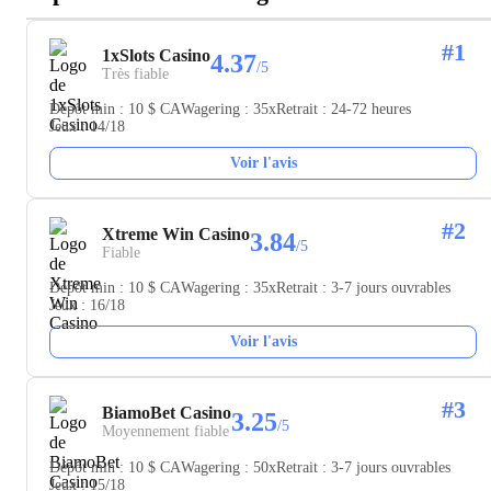
#1
1xSlots Casino
4.37
/5
Très fiable
Dépôt min : 10 $ CA
Wagering : 35x
Retrait : 24-72 heures
Jeux : 14/18
Voir l'avis
#2
Xtreme Win Casino
3.84
/5
Fiable
Dépôt min : 10 $ CA
Wagering : 35x
Retrait : 3-7 jours ouvrables
Jeux : 16/18
Voir l'avis
#3
BiamoBet Casino
3.25
/5
Moyennement fiable
Dépôt min : 10 $ CA
Wagering : 50x
Retrait : 3-7 jours ouvrables
Jeux : 15/18