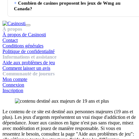
Combien de casinos proposent les jeux de Wmg au
Canada?
À propos
À propos de Casinosti
Contact
Conditions générales
Politique de confidentialité
Informations et assistance
Aide aux problèmes de jeu
Comment laisser un avis
Communauté de joueurs
Mon compte
Connexion
Inscription
Le contenu de ce site est destiné aux personnes majeures (19 ans et
plus). Les jeux d'argents représentent un vrai risque d'addiction et de
dépendance. Jouer aux casinos en ligne n'est pas sans risque, misez
avec modération et jouez de manière responsable. Si vous en
ressentez le besoin, consultez la page "Aide aux problèmes de jeu":