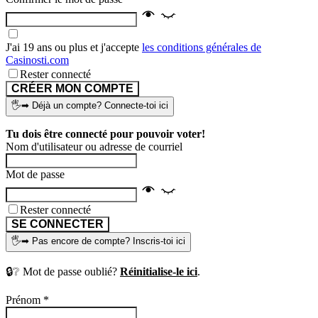
J'ai 19 ans ou plus et j'accepte
les conditions générales de
Casinosti.com
Rester connecté
CRÉER MON COMPTE
🖐️➡ Déjà un compte?
Connecte-toi ici
Tu dois être connecté pour pouvoir voter!
Nom d'utilisateur ou adresse de courriel
Mot de passe
Rester connecté
SE CONNECTER
🖐️➡ Pas encore de compte?
Inscris-toi ici
🔒❔ Mot de passe oublié?
Réinitialise-le ici
.
Prénom
*