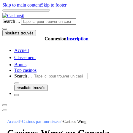
Skip to main content
Skip to footer
Search ...
résultats trouvés
Connexion
Inscription
Accueil
Classement
Bonus
Top casinos
Search ...
résultats trouvés
Accueil
Casinos par fournisseur
Casinos Wmg
>
>