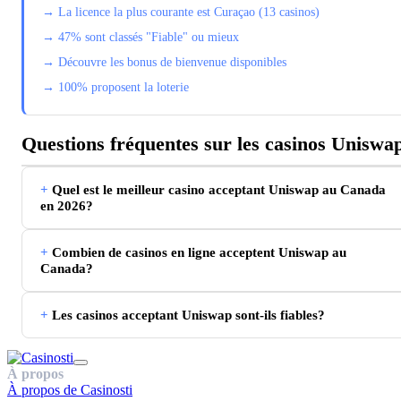
La licence la plus courante est Curaçao (13 casinos)
47% sont classés "Fiable" ou mieux
Découvre les bonus de bienvenue disponibles
100% proposent la loterie
Questions fréquentes sur les casinos Uniswa
Quel est le meilleur casino acceptant Uniswap au Canada
en 2026?
Combien de casinos en ligne acceptent Uniswap au
Canada?
Les casinos acceptant Uniswap sont-ils fiables?
À propos
À propos de Casinosti