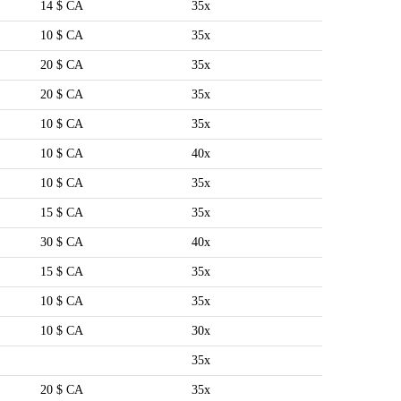
14 $ CA
35x
10 $ CA
35x
20 $ CA
35x
20 $ CA
35x
10 $ CA
35x
10 $ CA
40x
10 $ CA
35x
15 $ CA
35x
30 $ CA
40x
15 $ CA
35x
10 $ CA
35x
10 $ CA
30x
35x
20 $ CA
35x