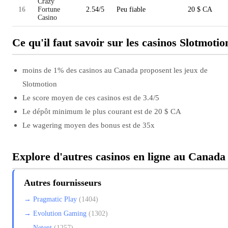
Crazy
16
Fortune
2.54/5
Peu fiable
20 $ CA
Casino
Ce qu'il faut savoir sur les casinos Slotmotio
moins de 1% des casinos au Canada proposent les jeux de
Slotmotion
Le score moyen de ces casinos est de 3.4/5
Le dépôt minimum le plus courant est de 20 $ CA
Le wagering moyen des bonus est de 35x
Explore d'autres casinos en ligne au Canada
Autres fournisseurs
Pragmatic Play
(1404)
Evolution Gaming
(1302)
Netent
(1257)