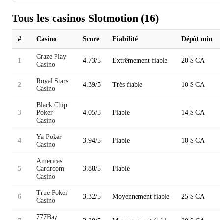
Tous les casinos Slotmotion (16)
#
Casino
Score
Fiabilité
Dépôt min
Classement des casinos Slotmotion au Canada
Craze Play
1
4.73/5
Extrêmement fiable
20 $ CA
Casino
Royal Stars
2
4.39/5
Très fiable
10 $ CA
Casino
Black Chip
3
Poker
4.05/5
Fiable
14 $ CA
Casino
Ya Poker
4
3.94/5
Fiable
10 $ CA
Casino
Americas
5
Cardroom
3.88/5
Fiable
Casino
True Poker
6
3.32/5
Moyennement fiable
25 $ CA
Casino
777Bay