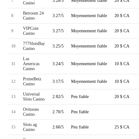
7
3.28/5
Moyennement fiable
20 $ CA
Casino
Betroom 24
8
3.27/5
Moyennement fiable
20 $ CA
Casino
VIPCoin
9
3.27/5
Moyennement fiable
20 $ CA
Casino
777SlotsBay
10
3.25/5
Moyennement fiable
20 $ CA
Casino
Las
11
Americas
3.24/5
Moyennement fiable
10 $ CA
Casino
PrimeBetz
12
3.17/5
Moyennement fiable
10 $ CA
Casino
Universal
13
2.82/5
Peu fiable
20 $ CA
Slots Casino
Ovitoons
14
2.70/5
Peu fiable
Casino
Slots.ag
15
2.60/5
Peu fiable
25 $ CA
Casino