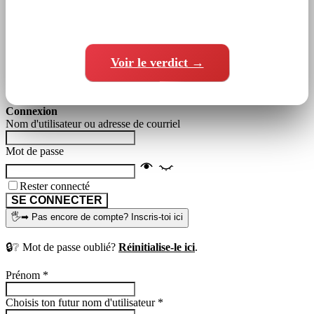
On a la réponse. Nos membres ont voté.
Voir le verdict →
Connexion
Nom d'utilisateur ou adresse de courriel
Mot de passe
Rester connecté
SE CONNECTER
🖐️➡ Pas encore de compte?
Inscris-toi ici
🔒❔ Mot de passe oublié?
Réinitialise-le ici
.
Prénom
*
Choisis ton futur nom d'utilisateur
*