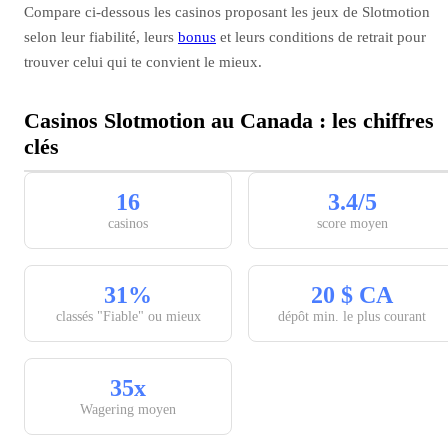
Compare ci-dessous les casinos proposant les jeux de Slotmotion
selon leur fiabilité, leurs
bonus
et leurs conditions de retrait pour
trouver celui qui te convient le mieux.
Casinos Slotmotion au Canada : les chiffres
clés
16
3.4/5
casinos
score moyen
31%
20 $ CA
classés "Fiable" ou mieux
dépôt min. le plus courant
35x
Wagering moyen