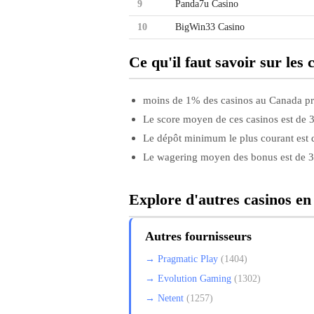
9
Panda7u Casino
10
BigWin33 Casino
Ce qu'il faut savoir sur les
moins de 1% des casinos au Canada pr
Le score moyen de ces casinos est de 
Le dépôt minimum le plus courant est
Le wagering moyen des bonus est de 
Explore d'autres casinos en
Autres fournisseurs
Pragmatic Play
(1404)
Evolution Gaming
(1302)
Netent
(1257)