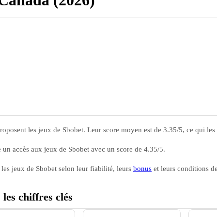
 Canada (2026)
oposent les jeux de Sbobet. Leur score moyen est de 3.35/5, ce qui les
e un accès aux jeux de Sbobet avec un score de 4.35/5.
es jeux de Sbobet selon leur fiabilité, leurs
bonus
et leurs conditions de
es chiffres clés