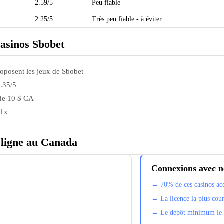
2.59/5
Peu fiable
2.25/5
Très peu fiable - à éviter
 casinos Sbobet
oposent les jeux de Sbobet
3.35/5
 de 10 $ CA
31x
 ligne au Canada
Connexions avec n
70% de ces casinos ac
La licence la plus cour
Le dépôt minimum le p