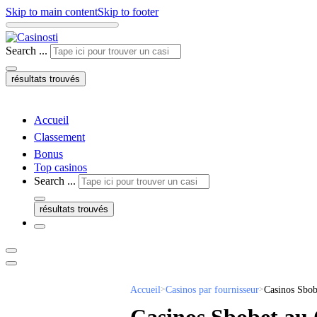
Skip to main content
Skip to footer
Search ...
résultats trouvés
Accueil
Classement
Bonus
Top casinos
Search ...
résultats trouvés
Accueil
Casinos par fournisseur
Casinos Sbob
>
>