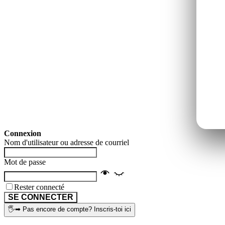
Connexion
Nom d'utilisateur ou adresse de courriel
Mot de passe
Rester connecté
SE CONNECTER
🖐️➡ Pas encore de compte?
Inscris-toi ici