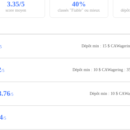
3.35/5
40%
score moyen
classés "Fiable" ou mieux
dépôt
Dépôt min : 15 $ CA
Wagerin
/5
2
Dépôt min : 10 $ CA
Wagering : 3
/5
3.76
Dépôt min : 10 $ CA
Wag
/5
4
/5