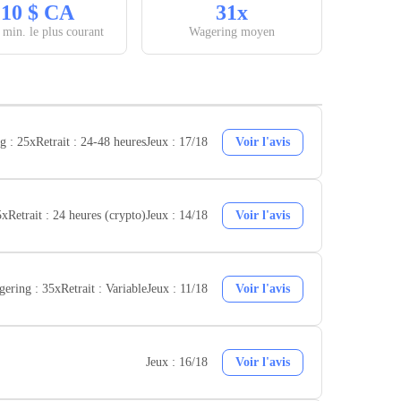
10 $ CA
31x
 min. le plus courant
Wagering moyen
g : 25x
Retrait : 24-48 heures
Jeux : 17/18
Voir l'avis
5x
Retrait : 24 heures (crypto)
Jeux : 14/18
Voir l'avis
ering : 35x
Retrait : Variable
Jeux : 11/18
Voir l'avis
Jeux : 16/18
Voir l'avis