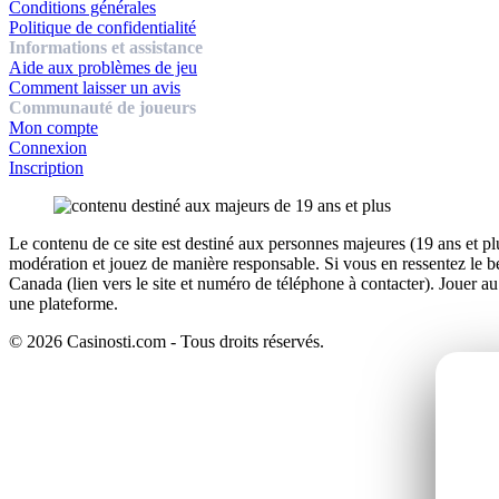
Conditions générales
Politique de confidentialité
Informations et assistance
Aide aux problèmes de jeu
Comment laisser un avis
Communauté de joueurs
Mon compte
Connexion
Inscription
Le contenu de ce site est destiné aux personnes majeures (19 ans et pl
modération et jouez de manière responsable. Si vous en ressentez le bes
Canada (lien vers le site et numéro de téléphone à contacter). Jouer au 
une plateforme.
© 2026 Casinosti.com - Tous droits réservés.