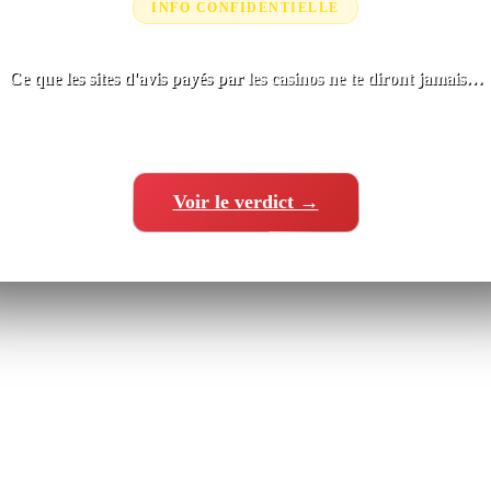
INFO CONFIDENTIELLE
Ce que les sites d'avis payés par les casinos ne te diront jamais…
On a la réponse. Nos membres ont voté.
Voir le verdict →