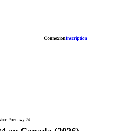
Connexion
Inscription
sinos Pocztowy 24