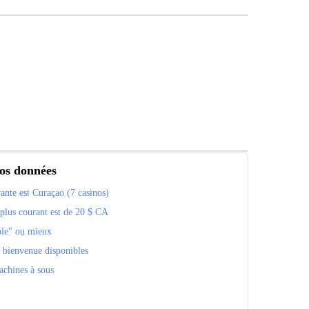
os données
rante est Curaçao (7 casinos)
lus courant est de 20 $ CA
ble" ou mieux
 bienvenue disponibles
chines à sous