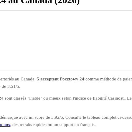
24 au Canada (2026)
pertoriés au Canada,
5 acceptent Pocztowy 24
comme méthode de paieme
 de 3.51/5.
 sont classés "Fiable" ou mieux selon l'indice de fiabilité Casinosti. 
démarque avec un score de 3.92/5. Consulte le tableau complet ci-dess
bonus
, des retraits rapides ou un support en français.