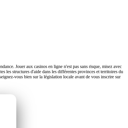
endance. Jouer aux casinos en ligne n'est pas sans risque, misez avec
 les structures d'aide dans les différentes provinces et territoires du
seignez-vous bien sur la législation locale avant de vous inscrire sur
×