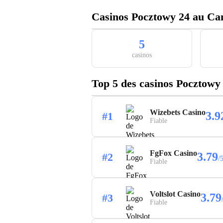
Casinos Pocztowy 24 au Cana
5
casinos
Top 5 des casinos Pocztowy
Wizebets Casino
3.9
#1
Fiable
FgFox Casino
3.79
#2
/
Fiable
Voltslot Casino
3.79
#3
Fiable