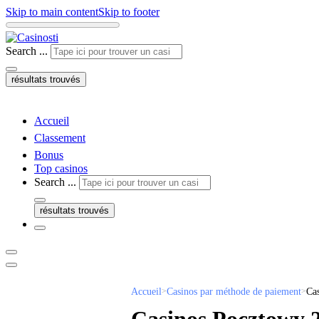
Skip to main content
Skip to footer
Search ...
résultats trouvés
Accueil
Classement
Bonus
Top casinos
Search ...
résultats trouvés
Accueil
Casinos par méthode de paiement
Ca
>
>