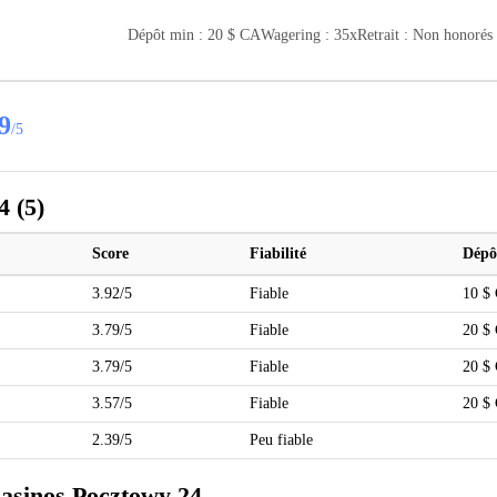
Dépôt min : 20 $ CA
Wagering : 35x
Retrait : Non honorés
9
/5
4 (5)
Score
Fiabilité
Dépô
a
3.92/5
Fiable
10 $
3.79/5
Fiable
20 $
3.79/5
Fiable
20 $
3.57/5
Fiable
20 $
2.39/5
Peu fiable
 casinos Pocztowy 24