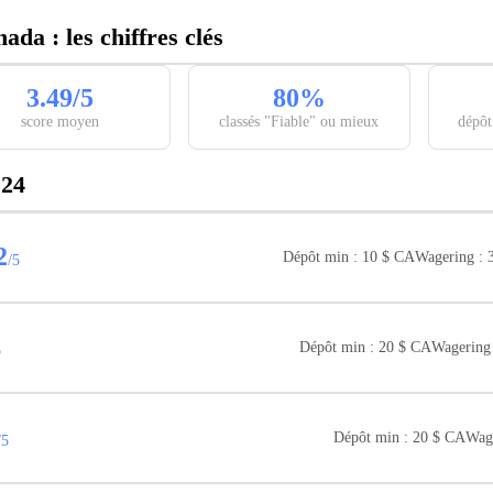
da : les chiffres clés
3.49/5
80%
score moyen
classés "Fiable" ou mieux
dépôt
 24
2
Dépôt min : 10 $ CA
Wagering : 
/5
Dépôt min : 20 $ CA
Wagering 
5
Dépôt min : 20 $ CA
Wage
/5