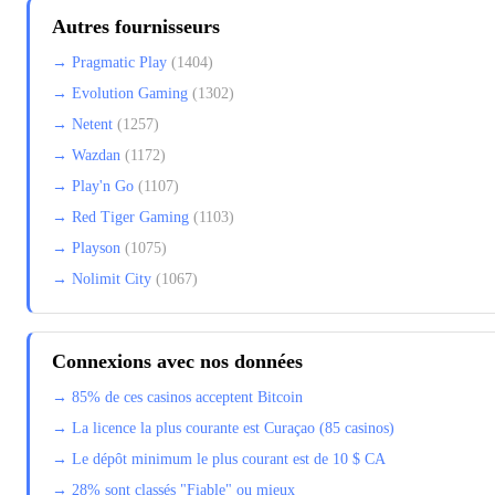
Autres fournisseurs
Pragmatic Play
(1404)
Evolution Gaming
(1302)
Netent
(1257)
Wazdan
(1172)
Play'n Go
(1107)
Red Tiger Gaming
(1103)
Playson
(1075)
Nolimit City
(1067)
Connexions avec nos données
85% de ces casinos acceptent Bitcoin
La licence la plus courante est Curaçao (85 casinos)
Le dépôt minimum le plus courant est de 10 $ CA
28% sont classés "Fiable" ou mieux