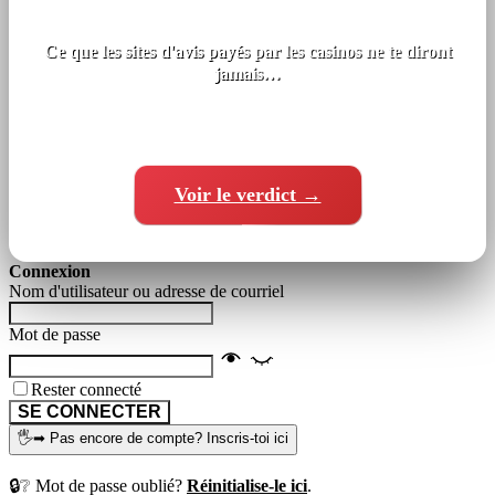
Ce que les sites d'avis payés par les casinos ne te diront
jamais…
On a la réponse. Nos membres ont voté.
Voir le verdict →
Connexion
Nom d'utilisateur ou adresse de courriel
Mot de passe
Rester connecté
SE CONNECTER
🖐️➡ Pas encore de compte?
Inscris-toi ici
🔒❔ Mot de passe oublié?
Réinitialise-le ici
.