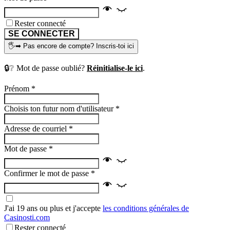
Rester connecté
SE CONNECTER
🖐️➡ Pas encore de compte?
Inscris-toi ici
🔒❔ Mot de passe oublié?
Réinitialise-le ici
.
Prénom
*
Choisis ton futur nom d'utilisateur
*
Adresse de courriel
*
Mot de passe
*
Confirmer le mot de passe
*
J'ai 19 ans ou plus et j'accepte
les conditions générales de
Casinosti.com
Rester connecté