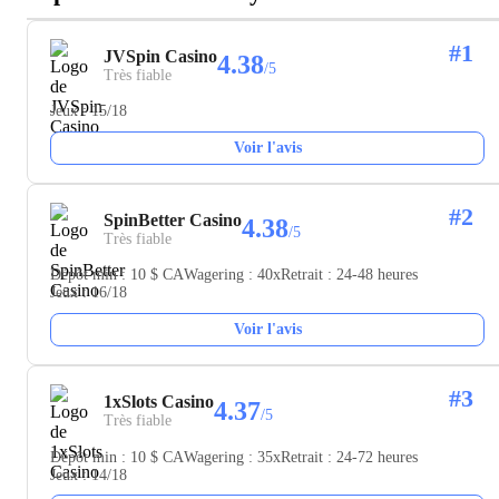
#1
JVSpin Casino
4.38
/5
Très fiable
Jeux : 15/18
Voir l'avis
#2
SpinBetter Casino
4.38
/5
Très fiable
Dépôt min : 10 $ CA
Wagering : 40x
Retrait : 24-48 heures
Jeux : 16/18
Voir l'avis
#3
1xSlots Casino
4.37
/5
Très fiable
Dépôt min : 10 $ CA
Wagering : 35x
Retrait : 24-72 heures
Jeux : 14/18