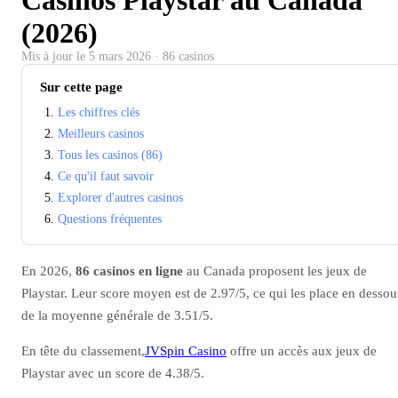
Casinos Playstar au Canada
(2026)
Mis à jour le 5 mars 2026 · 86 casinos
Sur cette page
Les chiffres clés
Meilleurs casinos
Tous les casinos (86)
Ce qu'il faut savoir
Explorer d'autres casinos
Questions fréquentes
En 2026,
86 casinos en ligne
au Canada proposent les jeux de
Playstar. Leur score moyen est de 2.97/5, ce qui les place en dessou
de la moyenne générale de 3.51/5.
En tête du classement,
JVSpin Casino
offre un accès aux jeux de
Playstar avec un score de 4.38/5.