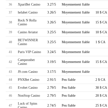
36
XpariBet Casino
3.27/5
Moyennement fiable
37
helabet Casino
3.26/5
Moyennement fiable
10 $ CA
Rock N Rolla
38
3.26/5
Moyennement fiable
15 $ CA
Casino
39
Casino Aviator
3.25/5
Moyennement fiable
10 $ CA
BETWINNER
40
3.25/5
Moyennement fiable
1 $ CA
Casino
41
Paris VIP Casino
3.24/5
Moyennement fiable
Campeonbet
42
3.19/5
Moyennement fiable
15 $ CA
Casino
43
J9.com Casino
3.17/5
Moyennement fiable
44
PNXBet Casino
2.91/5
Peu fiable
2 $ CA
45
Evobet Casino
2.79/5
Peu fiable
30 $ CA
46
NonStop Casino
2.79/5
Peu fiable
20 $ CA
Luck of Spins
47
2.74/5
Peu fiable
25 $ CA
Casino