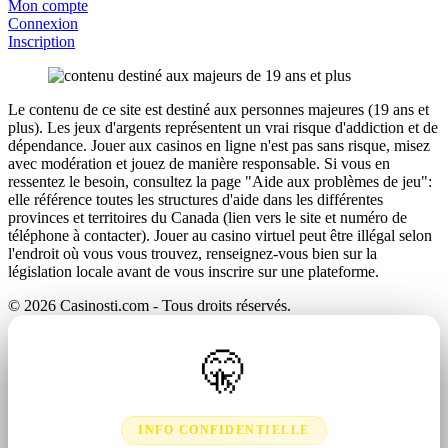
Mon compte
Connexion
Inscription
Le contenu de ce site est destiné aux personnes majeures (19 ans et
plus). Les jeux d'argents représentent un vrai risque d'addiction et de
dépendance. Jouer aux casinos en ligne n'est pas sans risque, misez
avec modération et jouez de manière responsable. Si vous en
ressentez le besoin, consultez la page "Aide aux problèmes de jeu":
elle référence toutes les structures d'aide dans les différentes
provinces et territoires du Canada (lien vers le site et numéro de
téléphone à contacter). Jouer au casino virtuel peut être illégal selon
l'endroit où vous vous trouvez, renseignez-vous bien sur la
législation locale avant de vous inscrire sur une plateforme.
© 2026 Casinosti.com - Tous droits réservés.
×
🤫
INFO CONFIDENTIELLE