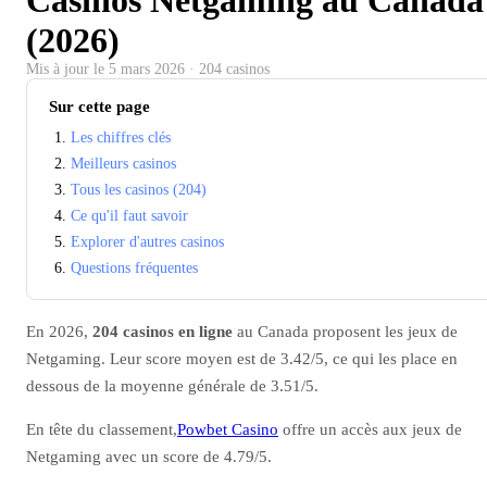
Casinos Netgaming au Canada
(2026)
Mis à jour le 5 mars 2026 · 204 casinos
Sur cette page
Les chiffres clés
Meilleurs casinos
Tous les casinos (204)
Ce qu'il faut savoir
Explorer d'autres casinos
Questions fréquentes
En 2026,
204 casinos en ligne
au Canada proposent les jeux de
Netgaming. Leur score moyen est de 3.42/5, ce qui les place en
dessous de la moyenne générale de 3.51/5.
En tête du classement,
Powbet Casino
offre un accès aux jeux de
Netgaming avec un score de 4.79/5.