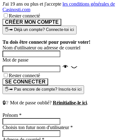
J'ai 19 ans ou plus et j'accepte
les conditions générales de
Casinosti.com
Rester connecté
CRÉER MON COMPTE
🖐️➡ Déjà un compte?
Connecte-toi ici
Tu dois être connecté pour pouvoir voter!
Nom d'utilisateur ou adresse de courriel
Mot de passe
Rester connecté
SE CONNECTER
🖐️➡ Pas encore de compte?
Inscris-toi ici
🔒❔ Mot de passe oublié?
Réinitialise-le ici
.
Prénom
*
Choisis ton futur nom d'utilisateur
*
Adresse de courriel
*