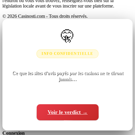
l'endroit où vous vous trouvez, renseignez-vous bien sur la
législation locale avant de vous inscrire sur une plateforme.
© 2026 Casinosti.com - Tous droits réservés.
×
🤫
INFO CONFIDENTIELLE
Ce que les sites d'avis payés par les casinos ne te diront
jamais…
On a la réponse. Nos membres ont voté.
Voir le verdict →
Connexion