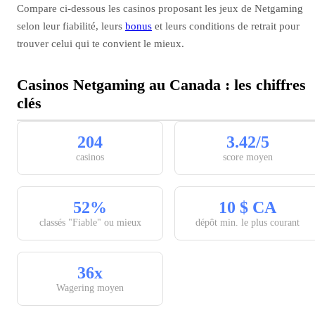
Compare ci-dessous les casinos proposant les jeux de Netgaming
selon leur fiabilité, leurs
bonus
et leurs conditions de retrait pour
trouver celui qui te convient le mieux.
Casinos Netgaming au Canada : les chiffres
clés
204
3.42/5
casinos
score moyen
52%
10 $ CA
classés "Fiable" ou mieux
dépôt min. le plus courant
36x
Wagering moyen