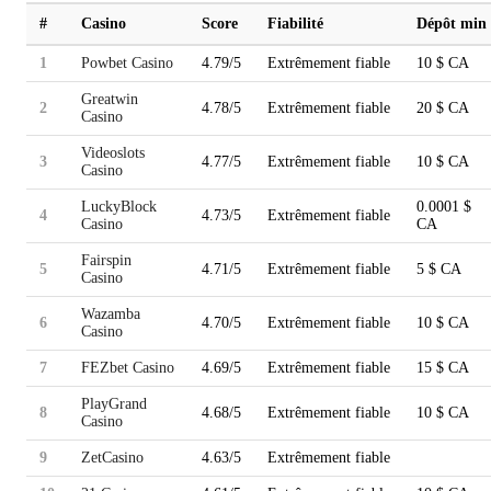
#
Casino
Score
Fiabilité
Dépôt min
Classement des casinos Netgaming au Canada
1
Powbet Casino
4.79/5
Extrêmement fiable
10 $ CA
Greatwin
2
4.78/5
Extrêmement fiable
20 $ CA
Casino
Videoslots
3
4.77/5
Extrêmement fiable
10 $ CA
Casino
LuckyBlock
0.0001 $
4
4.73/5
Extrêmement fiable
Casino
CA
Fairspin
5
4.71/5
Extrêmement fiable
5 $ CA
Casino
Wazamba
6
4.70/5
Extrêmement fiable
10 $ CA
Casino
7
FEZbet Casino
4.69/5
Extrêmement fiable
15 $ CA
PlayGrand
8
4.68/5
Extrêmement fiable
10 $ CA
Casino
9
ZetCasino
4.63/5
Extrêmement fiable