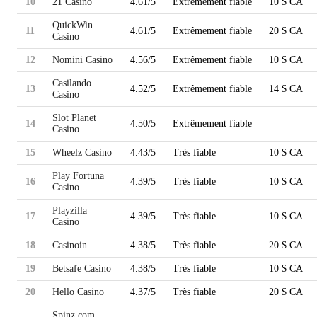
10
21 Casino
4.61/5
Extrêmement fiable
10 $ CA
QuickWin
11
4.61/5
Extrêmement fiable
20 $ CA
Casino
12
Nomini Casino
4.56/5
Extrêmement fiable
10 $ CA
Casilando
13
4.52/5
Extrêmement fiable
14 $ CA
Casino
Slot Planet
14
4.50/5
Extrêmement fiable
Casino
15
Wheelz Casino
4.43/5
Très fiable
10 $ CA
Play Fortuna
16
4.39/5
Très fiable
10 $ CA
Casino
Playzilla
17
4.39/5
Très fiable
10 $ CA
Casino
18
Casinoin
4.38/5
Très fiable
20 $ CA
19
Betsafe Casino
4.38/5
Très fiable
10 $ CA
20
Hello Casino
4.37/5
Très fiable
20 $ CA
Spinz.com