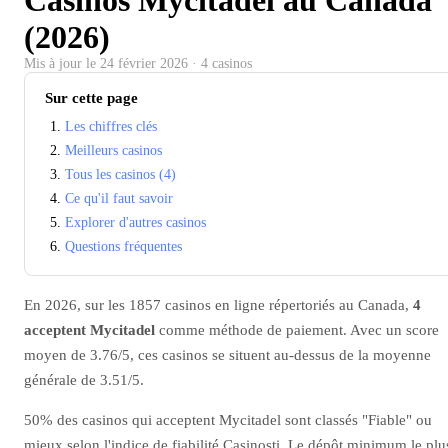
Casinos Mycitadel au Canada
(2026)
Mis à jour le 24 février 2026 · 4 casinos
Sur cette page
Les chiffres clés
Meilleurs casinos
Tous les casinos (4)
Ce qu'il faut savoir
Explorer d'autres casinos
Questions fréquentes
En 2026, sur les 1857 casinos en ligne répertoriés au Canada,
4
acceptent Mycitadel
comme méthode de paiement. Avec un score
moyen de 3.76/5, ces casinos se situent au-dessus de la moyenne
générale de 3.51/5.
50% des casinos qui acceptent Mycitadel sont classés "Fiable" ou
mieux selon l'indice de fiabilité Casinosti. Le dépôt minimum le plu