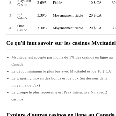
PlayToro
2
3.69/5
Fiable
10 $ CA
30
Casino
Fly
3
3.30/5
Moyennement fiable
20 $ CA
Casino
Omni
4
3.30/5
Moyennement fiable
20 $ CA
35
Casino
Ce qu'il faut savoir sur les casinos Mycitadel
Mycitadel est accepté par moins de 1% des casinos en ligne au
Canada
Le dépôt minimum le plus bas avec Mycitadel est de 10 $ CA
Le wagering moyen des bonus est de 33x (en dessous de la
moyenne de 39x)
Le groupe le plus représenté est Peak Interactive Nv avec 2
casinos
Explore d'autres casinos en ligne au Canada