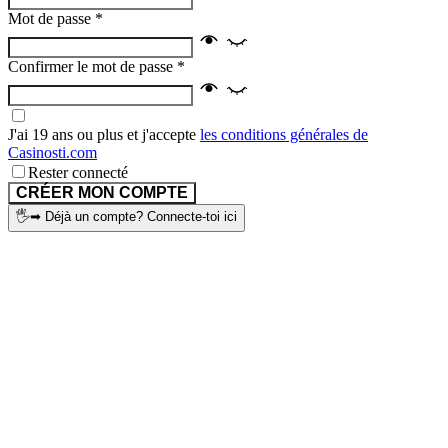
Mot de passe
*
Confirmer le mot de passe
*
J'ai 19 ans ou plus et j'accepte
les conditions générales de
Casinosti.com
Rester connecté
CRÉER MON COMPTE
🖐️➡ Déjà un compte?
Connecte-toi ici