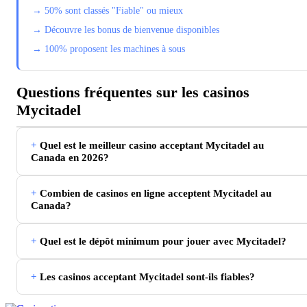
50% sont classés "Fiable" ou mieux
Découvre les bonus de bienvenue disponibles
100% proposent les machines à sous
Questions fréquentes sur les casinos
Mycitadel
Quel est le meilleur casino acceptant Mycitadel au
Canada en 2026?
Combien de casinos en ligne acceptent Mycitadel au
Canada?
Quel est le dépôt minimum pour jouer avec Mycitadel?
Les casinos acceptant Mycitadel sont-ils fiables?