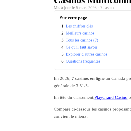
Casinos Multicomm
Mis à jour le 5 mars 2026 · 7 casinos
Sur cette page
Les chiffres clés
Meilleurs casinos
Tous les casinos (7)
Ce qu'il faut savoir
Explorer d'autres casinos
Questions fréquentes
En 2026,
7 casinos en ligne
au Canada pro
générale de 3.51/5.
En tête du classement,
PlayGrand Casino
o
Compare ci-dessous les casinos proposant 
convient le mieux.