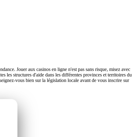
endance. Jouer aux casinos en ligne n'est pas sans risque, misez avec
 les structures d'aide dans les différentes provinces et territoires du
seignez-vous bien sur la législation locale avant de vous inscrire sur
×