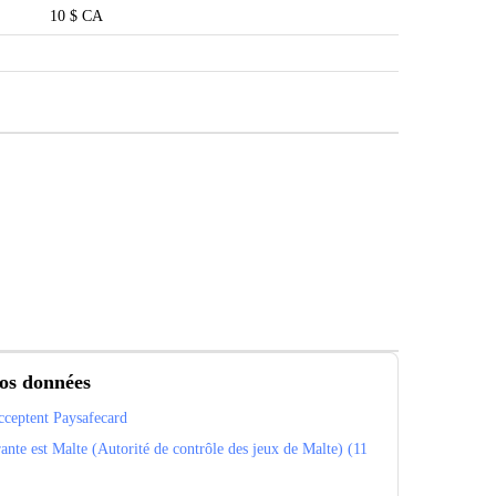
10 $ CA
os données
cceptent Paysafecard
rante est Malte (Autorité de contrôle des jeux de Malte) (11