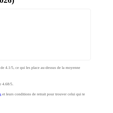
026)
e 4.1/5, ce qui les place au-dessus de la moyenne
 4.68/5.
s
et leurs conditions de retrait pour trouver celui qui te