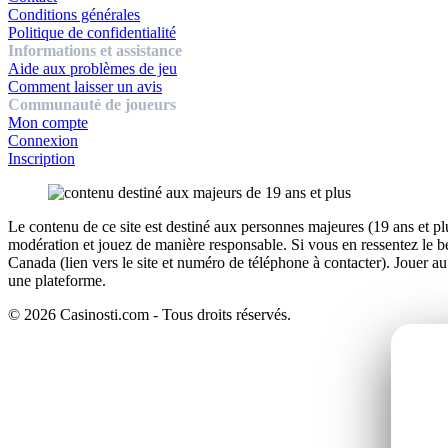
Conditions générales
Politique de confidentialité
Informations et assistance
Aide aux problèmes de jeu
Comment laisser un avis
Communauté de joueurs
Mon compte
Connexion
Inscription
Le contenu de ce site est destiné aux personnes majeures (19 ans et pl
modération et jouez de manière responsable. Si vous en ressentez le bes
Canada (lien vers le site et numéro de téléphone à contacter). Jouer au 
une plateforme.
© 2026 Casinosti.com - Tous droits réservés.