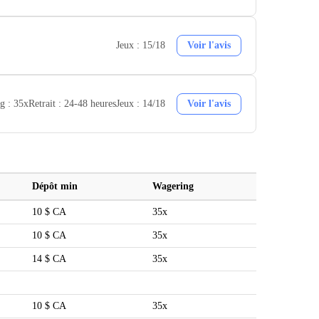
Jeux : 15/18
Voir l'avis
g : 35x
Retrait : 24-48 heures
Jeux : 14/18
Voir l'avis
Dépôt min
Wagering
10 $ CA
35x
10 $ CA
35x
14 $ CA
35x
10 $ CA
35x