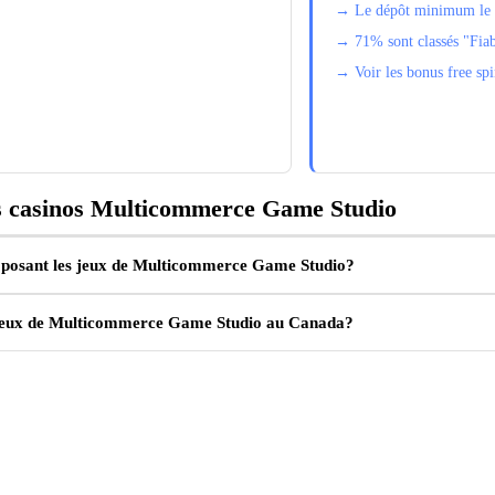
Le dépôt minimum le p
71% sont classés "Fia
Voir les bonus free sp
es casinos Multicommerce Game Studio
proposant les jeux de Multicommerce Game Studio?
 jeux de Multicommerce Game Studio au Canada?