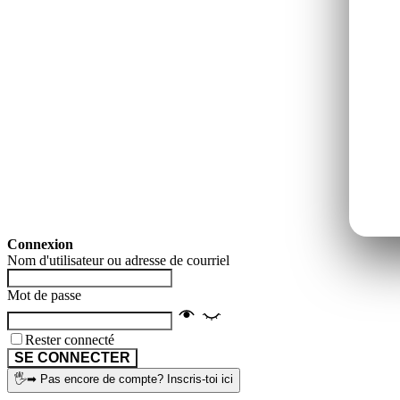
Connexion
Nom d'utilisateur ou adresse de courriel
Mot de passe
Rester connecté
SE CONNECTER
🖐️➡ Pas encore de compte?
Inscris-toi ici