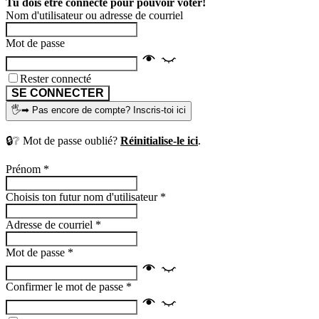
Tu dois être connecté pour pouvoir voter!
Nom d'utilisateur ou adresse de courriel
Mot de passe
Rester connecté
SE CONNECTER
🖐️➡ Pas encore de compte?
Inscris-toi ici
🔒❔ Mot de passe oublié?
Réinitialise-le ici
.
Prénom
*
Choisis ton futur nom d'utilisateur
*
Adresse de courriel
*
Mot de passe
*
Confirmer le mot de passe
*