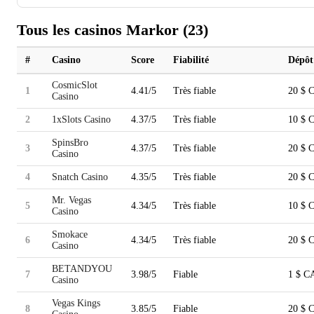
Tous les casinos Markor (23)
#
Casino
Score
Fiabilité
Dépôt
Classement des casinos Markor au Canada
CosmicSlot
1
4.41/5
Très fiable
20 $ 
Casino
2
1xSlots Casino
4.37/5
Très fiable
10 $ 
SpinsBro
3
4.37/5
Très fiable
20 $ 
Casino
4
Snatch Casino
4.35/5
Très fiable
20 $ 
Mr. Vegas
5
4.34/5
Très fiable
10 $ 
Casino
Smokace
6
4.34/5
Très fiable
20 $ 
Casino
BETANDYOU
7
3.98/5
Fiable
1 $ C
Casino
Vegas Kings
8
3.85/5
Fiable
20 $ 