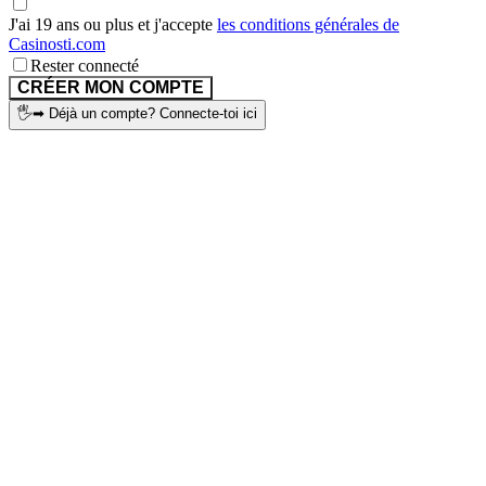
J'ai 19 ans ou plus et j'accepte
les conditions générales de
Casinosti.com
Rester connecté
CRÉER MON COMPTE
🖐️➡ Déjà un compte?
Connecte-toi ici