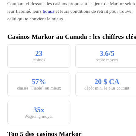
Compare ci-dessous les casinos proposant les jeux de Markor selon
leur fiabilité, leurs
bonus
et leurs conditions de retrait pour trouver
celui qui te convient le mieux.
Casinos Markor au Canada : les chiffres clé
23
3.6/5
casinos
score moyen
57%
20 $ CA
classés "Fiable" ou mieux
dépôt min. le plus courant
35x
Wagering moyen
Top 5 des casinos Markor