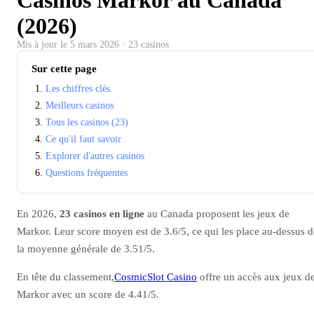
Casinos Markor au Canada
(2026)
Mis à jour le 5 mars 2026 · 23 casinos
Sur cette page
Les chiffres clés
Meilleurs casinos
Tous les casinos (23)
Ce qu'il faut savoir
Explorer d'autres casinos
Questions fréquentes
En 2026,
23 casinos en ligne
au Canada proposent les jeux de
Markor. Leur score moyen est de 3.6/5, ce qui les place au-dessus d
la moyenne générale de 3.51/5.
En tête du classement,
CosmicSlot Casino
offre un accès aux jeux d
Markor avec un score de 4.41/5.