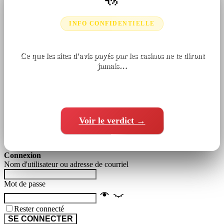
INFO CONFIDENTIELLE
Ce que les sites d'avis payés par les casinos ne te diront
jamais…
On a la réponse. Nos membres ont voté.
Voir le verdict →
Connexion
Nom d'utilisateur ou adresse de courriel
Mot de passe
Rester connecté
SE CONNECTER