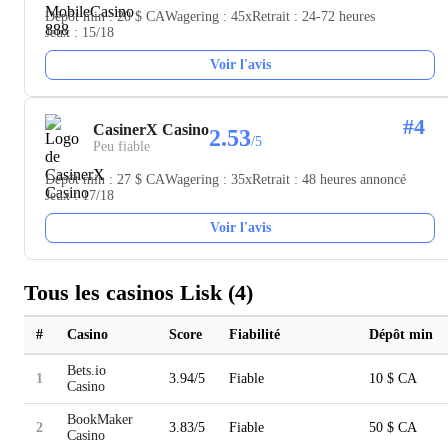
Dépôt min : 20 $ CA
Wagering : 45x
Retrait : 24-72 heures
Jeux : 15/18
Voir l'avis
#4
CasinerX Casino
2.53
/5
Peu fiable
Dépôt min : 27 $ CA
Wagering : 35x
Retrait : 48 heures annoncé
Jeux : 17/18
Voir l'avis
Tous les casinos Lisk (4)
#
Casino
Score
Fiabilité
Dépôt min
Classement des casinos Lisk au Canada
Bets.io
1
3.94/5
Fiable
10 $ CA
Casino
BookMaker
2
3.83/5
Fiable
50 $ CA
Casino