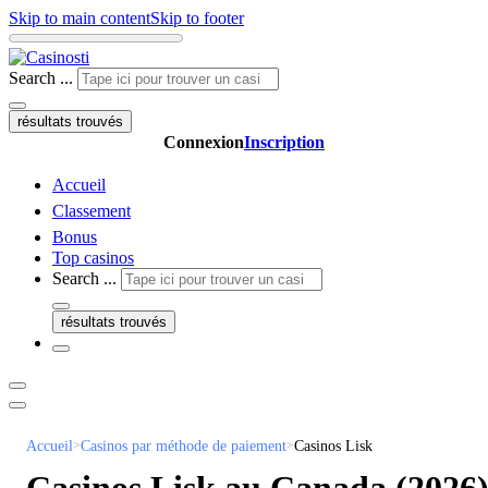
Skip to main content
Skip to footer
Search ...
résultats trouvés
Connexion
Inscription
Accueil
Classement
Bonus
Top casinos
Search ...
résultats trouvés
Accueil
Casinos par méthode de paiement
Casinos Lisk
>
>