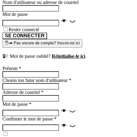
Nom d'utilisateur ou adresse de courriel
Mot de passe
Rester connecté
SE CONNECTER
🖐️➡ Pas encore de compte?
Inscris-toi ici
🔒❔ Mot de passe oublié?
Réinitialise-le ici
.
Prénom
*
Choisis ton futur nom d'utilisateur
*
Adresse de courriel
*
Mot de passe
*
Confirmer le mot de passe
*