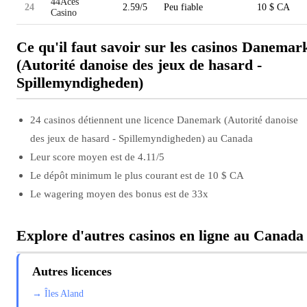
44Aces
24
2.59/5
Peu fiable
10 $ CA
Casino
Ce qu'il faut savoir sur les casinos Danemar
(Autorité danoise des jeux de hasard -
Spillemyndigheden)
24 casinos détiennent une licence Danemark (Autorité danoise
des jeux de hasard - Spillemyndigheden) au Canada
Leur score moyen est de 4.11/5
Le dépôt minimum le plus courant est de 10 $ CA
Le wagering moyen des bonus est de 33x
Explore d'autres casinos en ligne au Canada
Autres licences
Îles Aland