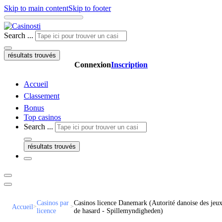
Skip to main content
Skip to footer
Search ...
résultats trouvés
Connexion
Inscription
Accueil
Classement
Bonus
Top casinos
Search ...
résultats trouvés
Casinos par
Casinos licence Danemark (Autorité danoise des jeu
Accueil
>
>
licence
de hasard - Spillemyndigheden)