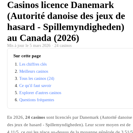
Casinos licence Danemark
(Autorité danoise des jeux de
hasard - Spillemyndigheden)
au Canada (2026)
Mis à jour le 5 mars 2026 · 24 casinos
Sur cette page
Les chiffres clés
Meilleurs casinos
Tous les casinos (24)
Ce qu'il faut savoir
Explorer d'autres casinos
Questions fréquentes
En 2026,
24 casinos
sont licenciés par Danemark (Autorité danoise
des jeux de hasard - Spillemyndigheden). Leur score moyen est de
4.11/5, ce qui les place au-dessus de la moyenne générale de 3.51/5