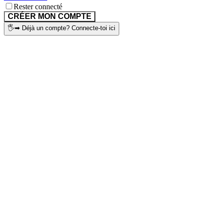
Rester connecté
CRÉER MON COMPTE
🖐️➡ Déjà un compte?
Connecte-toi ici