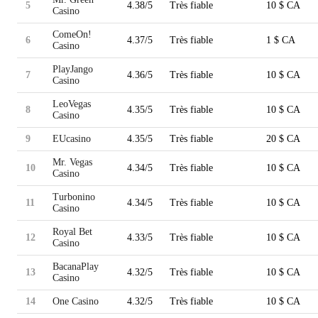
5
4.38/5
Très fiable
10 $ CA
Casino
ComeOn!
6
4.37/5
Très fiable
1 $ CA
Casino
PlayJango
7
4.36/5
Très fiable
10 $ CA
Casino
LeoVegas
8
4.35/5
Très fiable
10 $ CA
Casino
9
EUcasino
4.35/5
Très fiable
20 $ CA
Mr. Vegas
10
4.34/5
Très fiable
10 $ CA
Casino
Turbonino
11
4.34/5
Très fiable
10 $ CA
Casino
Royal Bet
12
4.33/5
Très fiable
10 $ CA
Casino
BacanaPlay
13
4.32/5
Très fiable
10 $ CA
Casino
14
One Casino
4.32/5
Très fiable
10 $ CA