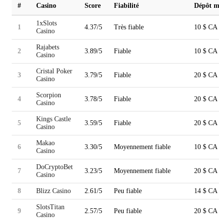
#
Casino
Score
Fiabilité
Dépôt m
Classement des casinos Justplay au Canada
1xSlots
1
4.37/5
Très fiable
10 $ CA
Casino
Rajabets
2
3.89/5
Fiable
10 $ CA
Casino
Cristal Poker
3
3.79/5
Fiable
20 $ CA
Casino
Scorpion
4
3.78/5
Fiable
20 $ CA
Casino
Kings Castle
5
3.59/5
Fiable
20 $ CA
Casino
Makao
6
3.30/5
Moyennement fiable
10 $ CA
Casino
DoCryptoBet
7
3.23/5
Moyennement fiable
20 $ CA
Casino
8
Blizz Casino
2.61/5
Peu fiable
14 $ CA
SlotsTitan
9
2.57/5
Peu fiable
20 $ CA
Casino