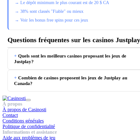
Le dépôt minimum le plus courant est de 20 $ CA
38% sont classés "Fiable" ou mieux
Voir les bonus free spins pour ces jeux
Questions fréquentes sur les casinos Justpla
Quels sont les meilleurs casinos proposant les jeux de
Justplay?
Combien de casinos proposent les jeux de Justplay au
Canada?
À propos
À propos de Casinosti
Contact
Conditions générales
Politique de confidentialité
Informations et assistance
Aide aux problèmes de jeu