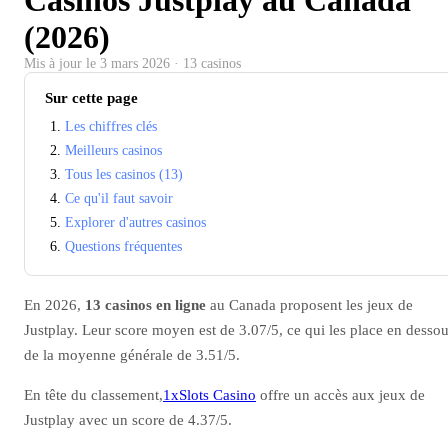
Casinos Justplay au Canada
(2026)
Mis à jour le 3 mars 2026 · 13 casinos
Sur cette page
Les chiffres clés
Meilleurs casinos
Tous les casinos (13)
Ce qu'il faut savoir
Explorer d'autres casinos
Questions fréquentes
En 2026,
13 casinos en ligne
au Canada proposent les jeux de
Justplay. Leur score moyen est de 3.07/5, ce qui les place en desso
de la moyenne générale de 3.51/5.
En tête du classement,
1xSlots Casino
offre un accès aux jeux de
Justplay avec un score de 4.37/5.