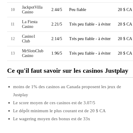
JackpotVilla
10
2.44/5
Peu fiable
20 $ CA
Casino
La Fiesta
11
2.21/5
Très peu fiable - à éviter
20 $ CA
Casino
Casino1
12
2.14/5
Très peu fiable - à éviter
20 $ CA
Club
MrSlotsClub
13
1.96/5
Très peu fiable - à éviter
20 $ CA
Casino
Ce qu'il faut savoir sur les casinos Justplay
moins de 1% des casinos au Canada proposent les jeux de
Justplay
Le score moyen de ces casinos est de 3.07/5
Le dépôt minimum le plus courant est de 20 $ CA
Le wagering moyen des bonus est de 33x