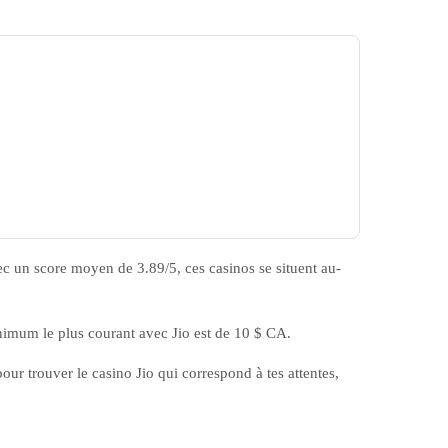
un score moyen de 3.89/5, ces casinos se situent au-
inimum le plus courant avec Jio est de 10 $ CA.
ur trouver le casino Jio qui correspond à tes attentes,