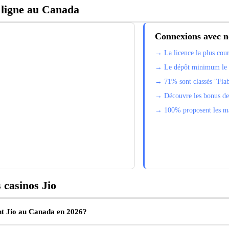
 ligne au Canada
Connexions avec n
La licence la plus cou
Le dépôt minimum le p
71% sont classés "Fia
Découvre les bonus de
100% proposent les ma
 casinos Jio
ant Jio au Canada en 2026?