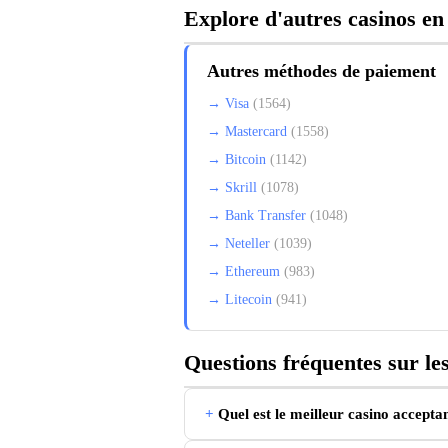
Explore d'autres casinos en
Autres méthodes de paiement
Visa
(1564)
Mastercard
(1558)
Bitcoin
(1142)
Skrill
(1078)
Bank Transfer
(1048)
Neteller
(1039)
Ethereum
(983)
Litecoin
(941)
Questions fréquentes sur les
Quel est le meilleur casino accept