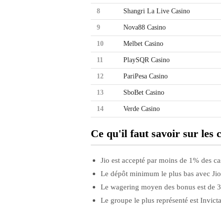
8
Shangri La Live Casino
9
Nova88 Casino
10
Melbet Casino
11
PlaySQR Casino
12
PariPesa Casino
13
SboBet Casino
14
Verde Casino
Ce qu'il faut savoir sur les 
Jio est accepté par moins de 1% des c
Le dépôt minimum le plus bas avec Jio
Le wagering moyen des bonus est de 3
Le groupe le plus représenté est Invic