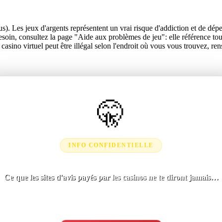
us). Les jeux d'argents représentent un vrai risque d'addiction et de dép
oin, consultez la page "Aide aux problèmes de jeu": elle référence toutes
casino virtuel peut être illégal selon l'endroit où vous vous trouvez, ren
🤫
INFO CONFIDENTIELLE
Ce que les sites d'avis payés par les casinos ne te diront jamais…
On a la réponse. Nos membres ont voté.