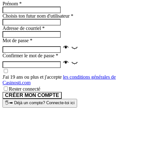
Prénom
*
Choisis ton futur nom d'utilisateur
*
Adresse de courriel
*
Mot de passe
*
Confirmer le mot de passe
*
J'ai 19 ans ou plus et j'accepte
les conditions générales de
Casinosti.com
Rester connecté
CRÉER MON COMPTE
🖐️➡ Déjà un compte?
Connecte-toi ici