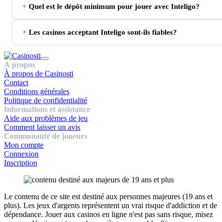
Quel est le dépôt minimum pour jouer avec Inteligo?
Les casinos acceptant Inteligo sont-ils fiables?
À propos
À propos de Casinosti
Contact
Conditions générales
Politique de confidentialité
Informations et assistance
Aide aux problèmes de jeu
Comment laisser un avis
Communauté de joueurs
Mon compte
Connexion
Inscription
Le contenu de ce site est destiné aux personnes majeures (19 ans et
plus). Les jeux d'argents représentent un vrai risque d'addiction et de
dépendance. Jouer aux casinos en ligne n'est pas sans risque, misez