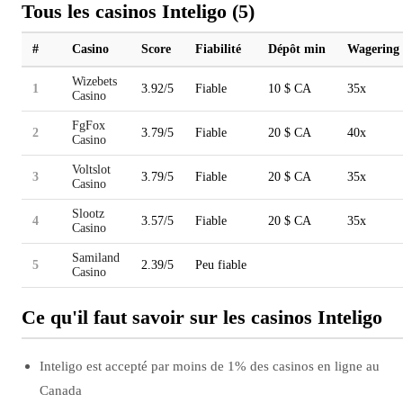
Tous les casinos Inteligo (5)
#
Casino
Score
Fiabilité
Dépôt min
Wagering
Classement des casinos Inteligo au Canada
Wizebets
1
3.92/5
Fiable
10 $ CA
35x
Casino
FgFox
2
3.79/5
Fiable
20 $ CA
40x
Casino
Voltslot
3
3.79/5
Fiable
20 $ CA
35x
Casino
Slootz
4
3.57/5
Fiable
20 $ CA
35x
Casino
Samiland
5
2.39/5
Peu fiable
Casino
Ce qu'il faut savoir sur les casinos Inteligo
Inteligo est accepté par moins de 1% des casinos en ligne au
Canada