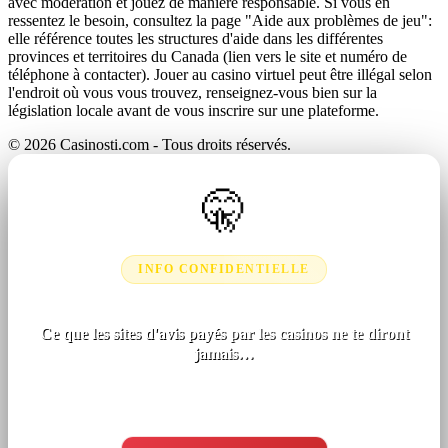
avec modération et jouez de manière responsable. Si vous en
ressentez le besoin, consultez la page "Aide aux problèmes de jeu":
elle référence toutes les structures d'aide dans les différentes
provinces et territoires du Canada (lien vers le site et numéro de
téléphone à contacter). Jouer au casino virtuel peut être illégal selon
l'endroit où vous vous trouvez, renseignez-vous bien sur la
législation locale avant de vous inscrire sur une plateforme.
© 2026 Casinosti.com - Tous droits réservés.
×
🤫
INFO CONFIDENTIELLE
Ce que les sites d'avis payés par les casinos ne te diront
jamais…
On a la réponse. Nos membres ont voté.