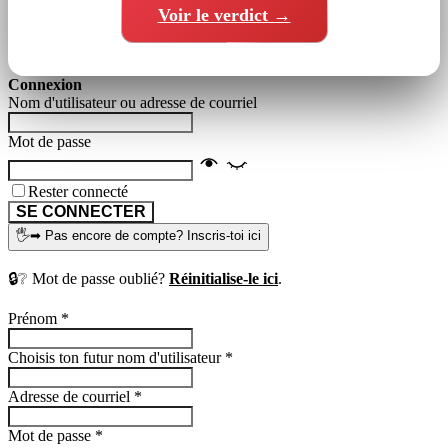
Voir le verdict →
Connexion
Nom d'utilisateur ou adresse de courriel
Mot de passe
Rester connecté
SE CONNECTER
🖐️➡ Pas encore de compte?
Inscris-toi ici
🔒❔ Mot de passe oublié?
Réinitialise-le ici
.
Prénom
*
Choisis ton futur nom d'utilisateur
*
Adresse de courriel
*
Mot de passe
*