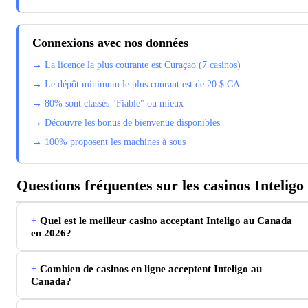
Connexions avec nos données
La licence la plus courante est Curaçao (7 casinos)
Le dépôt minimum le plus courant est de 20 $ CA
80% sont classés "Fiable" ou mieux
Découvre les bonus de bienvenue disponibles
100% proposent les machines à sous
Questions fréquentes sur les casinos Inteligo
Quel est le meilleur casino acceptant Inteligo au Canada
en 2026?
Combien de casinos en ligne acceptent Inteligo au
Canada?