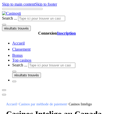
Skip to main content
Skip to footer
Search ...
résultats trouvés
Connexion
Inscription
Accueil
Classement
Bonus
Top casinos
Search ...
résultats trouvés
Accueil
Casinos par méthode de paiement
Casinos Inteligo
>
>