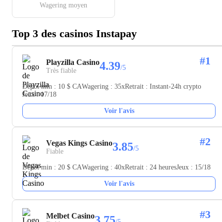
Wagering moyen
Top 3 des casinos Instapay
#1
Playzilla Casino
4.39
/5
Très fiable
Dépôt min : 10 $ CA
Wagering : 35x
Retrait : Instant-24h crypto
Jeux : 17/18
Voir l'avis
#2
Vegas Kings Casino
3.85
/5
Fiable
Dépôt min : 20 $ CA
Wagering : 40x
Retrait : 24 heures
Jeux : 15/18
Voir l'avis
#3
Melbet Casino
3.75
/5