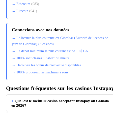
Ethereum
(983)
Litecoin
(941)
Connexions avec nos données
La licence la plus courante est Gibraltar (Autorité de licences de
jeux de Gibraltar) (3 casinos)
Le dépôt minimum le plus courant est de 10 $ CA
100% sont classés "Fiable" ou mieux
Découvre les bonus de bienvenue disponibles
100% proposent les machines à sous
Questions fréquentes sur les casinos Instapa
Quel est le meilleur casino acceptant Instapay au Canada
en 2026?