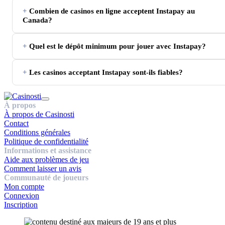
Combien de casinos en ligne acceptent Instapay au
Canada?
Quel est le dépôt minimum pour jouer avec Instapay?
Les casinos acceptant Instapay sont-ils fiables?
À propos
À propos de Casinosti
Contact
Conditions générales
Politique de confidentialité
Informations et assistance
Aide aux problèmes de jeu
Comment laisser un avis
Communauté de joueurs
Mon compte
Connexion
Inscription