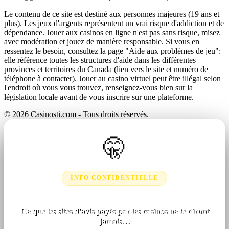
Le contenu de ce site est destiné aux personnes majeures (19 ans et
plus). Les jeux d'argents représentent un vrai risque d'addiction et de
dépendance. Jouer aux casinos en ligne n'est pas sans risque, misez
avec modération et jouez de manière responsable. Si vous en
ressentez le besoin, consultez la page "Aide aux problèmes de jeu":
elle référence toutes les structures d'aide dans les différentes
provinces et territoires du Canada (lien vers le site et numéro de
téléphone à contacter). Jouer au casino virtuel peut être illégal selon
l'endroit où vous vous trouvez, renseignez-vous bien sur la
législation locale avant de vous inscrire sur une plateforme.
© 2026 Casinosti.com - Tous droits réservés.
×
🤫
INFO CONFIDENTIELLE
Ce que les sites d'avis payés par les casinos ne te diront
jamais…