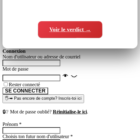
On a la réponse. Nos membres ont voté.
Voir le verdict →
Connexion
Nom d'utilisateur ou adresse de courriel
Mot de passe
Rester connecté
SE CONNECTER
🖐️➡ Pas encore de compte?
Inscris-toi ici
🔒❔ Mot de passe oublié?
Réinitialise-le ici
.
Prénom
*
Choisis ton futur nom d'utilisateur
*