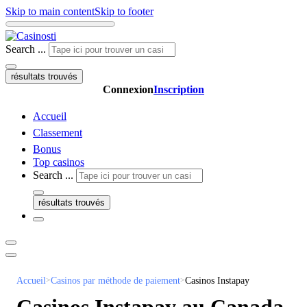
Skip to main content
Skip to footer
Search ...
résultats trouvés
Connexion
Inscription
Accueil
Classement
Bonus
Top casinos
Search ...
résultats trouvés
Accueil
Casinos par méthode de paiement
Casinos Instapay
>
>