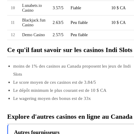
Lunabets.io
10
3.57/5
Fiable
10 $ CA
Casino
Blackjack.fun
11
2.63/5
Peu fiable
10 $ CA
Casino
12
Demo Casino
2.57/5
Peu fiable
Ce qu'il faut savoir sur les casinos Indi Slots
moins de 1% des casinos au Canada proposent les jeux de Indi
Slots
Le score moyen de ces casinos est de 3.84/5
Le dépôt minimum le plus courant est de 10 $ CA
Le wagering moyen des bonus est de 33x
Explore d'autres casinos en ligne au Canada
Autres fournisseurs