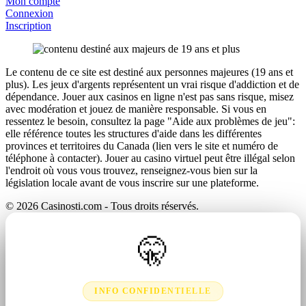
Mon compte
Connexion
Inscription
Le contenu de ce site est destiné aux personnes majeures (19 ans et
plus). Les jeux d'argents représentent un vrai risque d'addiction et de
dépendance. Jouer aux casinos en ligne n'est pas sans risque, misez
avec modération et jouez de manière responsable. Si vous en
ressentez le besoin, consultez la page "Aide aux problèmes de jeu":
elle référence toutes les structures d'aide dans les différentes
provinces et territoires du Canada (lien vers le site et numéro de
téléphone à contacter). Jouer au casino virtuel peut être illégal selon
l'endroit où vous vous trouvez, renseignez-vous bien sur la
législation locale avant de vous inscrire sur une plateforme.
© 2026 Casinosti.com - Tous droits réservés.
×
🤫
INFO CONFIDENTIELLE