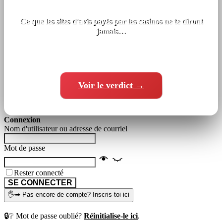
Ce que les sites d'avis payés par les casinos ne te diront
jamais…
On a la réponse. Nos membres ont voté.
Voir le verdict →
Connexion
Nom d'utilisateur ou adresse de courriel
Mot de passe
Rester connecté
SE CONNECTER
🖐️➡ Pas encore de compte?
Inscris-toi ici
🔒❔ Mot de passe oublié?
Réinitialise-le ici
.