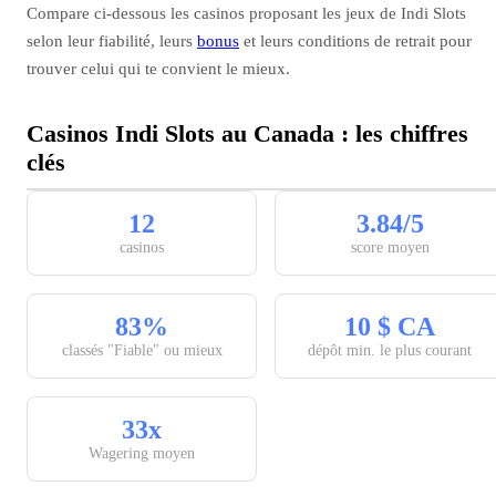
Compare ci-dessous les casinos proposant les jeux de Indi Slots
selon leur fiabilité, leurs
bonus
et leurs conditions de retrait pour
trouver celui qui te convient le mieux.
Casinos Indi Slots au Canada : les chiffres
clés
12
3.84/5
casinos
score moyen
83%
10 $ CA
classés "Fiable" ou mieux
dépôt min. le plus courant
33x
Wagering moyen