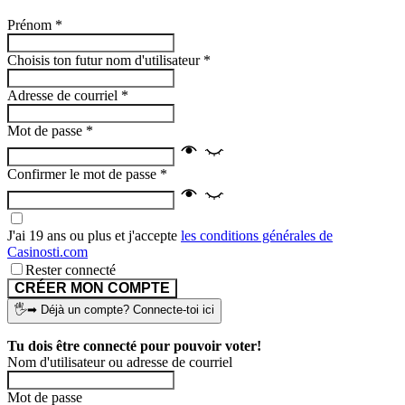
Prénom
*
Choisis ton futur nom d'utilisateur
*
Adresse de courriel
*
Mot de passe
*
Confirmer le mot de passe
*
J'ai 19 ans ou plus et j'accepte
les conditions générales de
Casinosti.com
Rester connecté
CRÉER MON COMPTE
🖐️➡ Déjà un compte?
Connecte-toi ici
Tu dois être connecté pour pouvoir voter!
Nom d'utilisateur ou adresse de courriel
Mot de passe