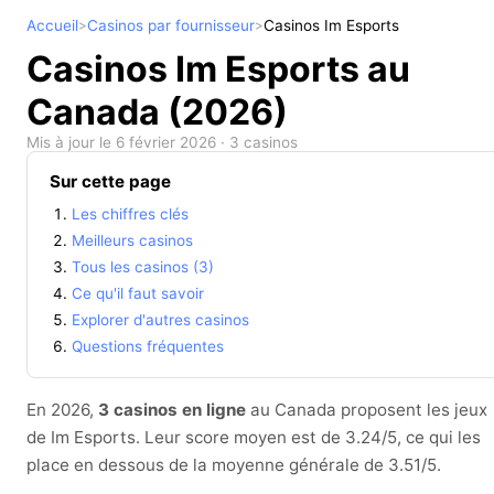
Accueil
Casinos par fournisseur
Casinos Im Esports
>
>
Casinos Im Esports au
Canada (2026)
Mis à jour le 6 février 2026 · 3 casinos
Sur cette page
Les chiffres clés
Meilleurs casinos
Tous les casinos (3)
Ce qu'il faut savoir
Explorer d'autres casinos
Questions fréquentes
En 2026,
3 casinos en ligne
au Canada proposent les jeux
de Im Esports. Leur score moyen est de 3.24/5, ce qui les
place en dessous de la moyenne générale de 3.51/5.