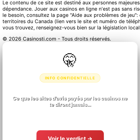
Le contenu de ce site est destiné aux personnes majeures (
dépendance. Jouer aux casinos en ligne n'est pas sans ri
le besoin, consultez la page "Aide aux problèmes de jeu": e
territoires du Canada (lien vers le site et numéro de télép
vous trouvez, renseignez-vous bien sur la législation loca
© 2026 Casinosti.com - Tous droits réservés.
×
🤫
INFO CONFIDENTIELLE
Ce que les sites d'avis payés par les casinos ne
te diront jamais…
On a la réponse. Nos membres ont voté.
Voir le verdict →