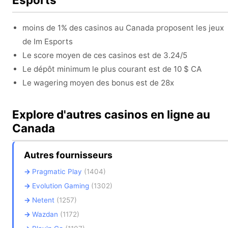
moins de 1% des casinos au Canada proposent les jeux
de Im Esports
Le score moyen de ces casinos est de 3.24/5
Le dépôt minimum le plus courant est de 10 $ CA
Le wagering moyen des bonus est de 28x
Explore d'autres casinos en ligne au
Canada
Autres fournisseurs
Pragmatic Play
(1404)
Evolution Gaming
(1302)
Netent
(1257)
Wazdan
(1172)