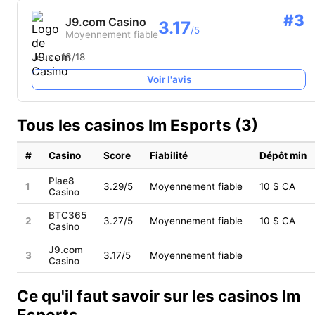
#3
J9.com Casino
3.17
/5
Moyennement fiable
Jeux : 13/18
Voir l'avis
Tous les casinos Im Esports (3)
#
Casino
Score
Fiabilité
Dépôt min
Classement des casinos Im Esports au Canada
Plae8
1
3.29/5
Moyennement fiable
10 $ CA
Casino
BTC365
2
3.27/5
Moyennement fiable
10 $ CA
Casino
J9.com
3
3.17/5
Moyennement fiable
Casino
Ce qu'il faut savoir sur les casinos Im
Esports