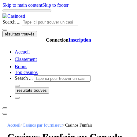
Skip to main content
Skip to footer
Search ...
résultats trouvés
Connexion
Inscription
Accueil
Classement
Bonus
Top casinos
Search ...
résultats trouvés
Accueil
Casinos par fournisseur
Casinos Funfair
>
>