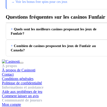
Voir les bonus free spins pour ces jeux
Questions fréquentes sur les casinos Funfair
Quels sont les meilleurs casinos proposant les jeux de
Funfair?
Combien de casinos proposent les jeux de Funfair au
Canada?
À propos
À propos de Casinosti
Contact
Conditions générales
Politique de confidentialité
Informations et assistance
Aide aux problèmes de jeu
Comment laisser un avis
Communauté de joueurs
Mon compte