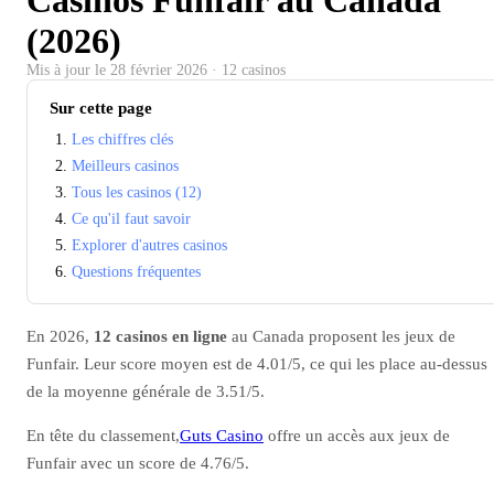
Casinos Funfair au Canada
(2026)
Mis à jour le 28 février 2026 · 12 casinos
Sur cette page
Les chiffres clés
Meilleurs casinos
Tous les casinos (12)
Ce qu'il faut savoir
Explorer d'autres casinos
Questions fréquentes
En 2026,
12 casinos en ligne
au Canada proposent les jeux de
Funfair. Leur score moyen est de 4.01/5, ce qui les place au-dessus
de la moyenne générale de 3.51/5.
En tête du classement,
Guts Casino
offre un accès aux jeux de
Funfair avec un score de 4.76/5.