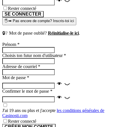
Rester connecté
SE CONNECTER
🖐️➡ Pas encore de compte?
Inscris-toi ici
🔒❔ Mot de passe oublié?
Réinitialise-le ici
.
Prénom
*
Choisis ton futur nom d'utilisateur
*
Adresse de courriel
*
Mot de passe
*
Confirmer le mot de passe
*
J'ai 19 ans ou plus et j'accepte
les conditions générales de
Casinosti.com
Rester connecté
CRÉER MON COMPTE