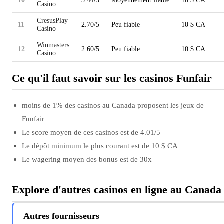
10
3.44/5
Moyennement fiable
10 $ CA
Casino
CresusPlay
11
2.70/5
Peu fiable
10 $ CA
Casino
Winmasters
12
2.60/5
Peu fiable
10 $ CA
Casino
Ce qu'il faut savoir sur les casinos Funfair
moins de 1% des casinos au Canada proposent les jeux de
Funfair
Le score moyen de ces casinos est de 4.01/5
Le dépôt minimum le plus courant est de 10 $ CA
Le wagering moyen des bonus est de 30x
Explore d'autres casinos en ligne au Canada
Autres fournisseurs