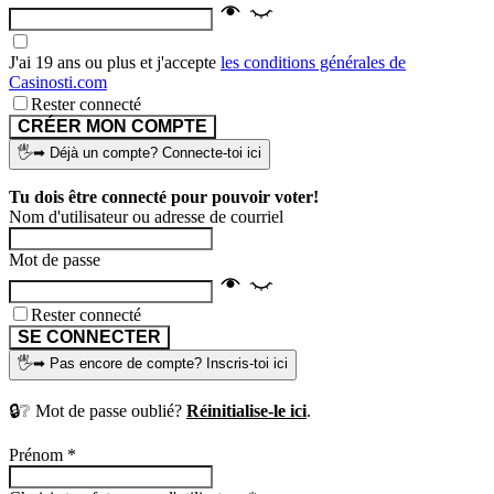
J'ai 19 ans ou plus et j'accepte
les conditions générales de
Casinosti.com
Rester connecté
CRÉER MON COMPTE
🖐️➡ Déjà un compte?
Connecte-toi ici
Tu dois être connecté pour pouvoir voter!
Nom d'utilisateur ou adresse de courriel
Mot de passe
Rester connecté
SE CONNECTER
🖐️➡ Pas encore de compte?
Inscris-toi ici
🔒❔ Mot de passe oublié?
Réinitialise-le ici
.
Prénom
*