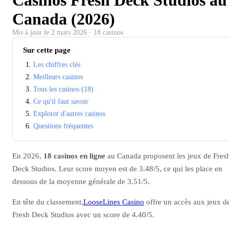
Casinos Fresh Deck Studios au
Canada (2026)
Mis à jour le 2 mars 2026 · 18 casinos
Sur cette page
Les chiffres clés
Meilleurs casinos
Tous les casinos (18)
Ce qu'il faut savoir
Explorer d'autres casinos
Questions fréquentes
En 2026,
18 casinos en ligne
au Canada proposent les jeux de Fres
Deck Studios. Leur score moyen est de 3.48/5, ce qui les place en
dessous de la moyenne générale de 3.51/5.
En tête du classement,
LooseLines Casino
offre un accès aux jeux d
Fresh Deck Studios avec un score de 4.40/5.