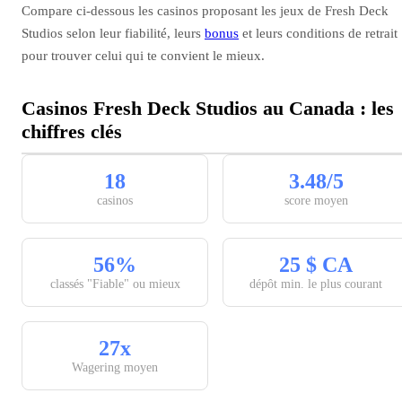
Compare ci-dessous les casinos proposant les jeux de Fresh Deck
Studios selon leur fiabilité, leurs
bonus
et leurs conditions de retrait
pour trouver celui qui te convient le mieux.
Casinos Fresh Deck Studios au Canada : les
chiffres clés
18
3.48/5
casinos
score moyen
56%
25 $ CA
classés "Fiable" ou mieux
dépôt min. le plus courant
27x
Wagering moyen