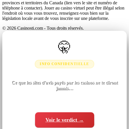
provinces et territoires du Canada (lien vers le site et numéro de
téléphone à contacter). Jouer au casino virtuel peut être illégal selon
l'endroit où vous vous trouvez, renseignez-vous bien sur la
législation locale avant de vous inscrire sur une plateforme.
© 2026 Casinosti.com - Tous droits réservés.
×
🤫
INFO CONFIDENTIELLE
Ce que les sites d'avis payés par les casinos ne te diront
jamais…
On a la réponse. Nos membres ont voté.
Voir le verdict →