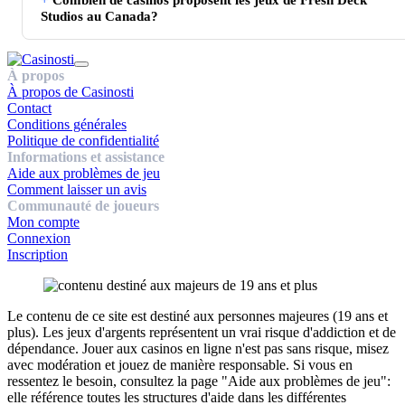
Studios au Canada?
À propos
À propos de Casinosti
Contact
Conditions générales
Politique de confidentialité
Informations et assistance
Aide aux problèmes de jeu
Comment laisser un avis
Communauté de joueurs
Mon compte
Connexion
Inscription
Le contenu de ce site est destiné aux personnes majeures (19 ans et
plus). Les jeux d'argents représentent un vrai risque d'addiction et de
dépendance. Jouer aux casinos en ligne n'est pas sans risque, misez
avec modération et jouez de manière responsable. Si vous en
ressentez le besoin, consultez la page "Aide aux problèmes de jeu":
elle référence toutes les structures d'aide dans les différentes