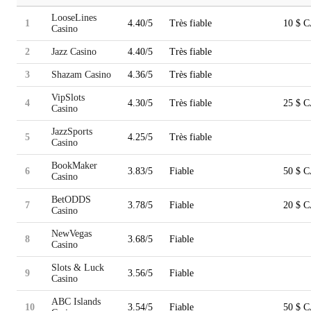
Classement des casinos Fresh Deck Studios au Canada
LooseLines
1
4.40/5
Très fiable
10 $ 
Casino
2
Jazz Casino
4.40/5
Très fiable
3
Shazam Casino
4.36/5
Très fiable
VipSlots
4
4.30/5
Très fiable
25 $ 
Casino
JazzSports
5
4.25/5
Très fiable
Casino
BookMaker
6
3.83/5
Fiable
50 $ 
Casino
BetODDS
7
3.78/5
Fiable
20 $ 
Casino
NewVegas
8
3.68/5
Fiable
Casino
Slots & Luck
9
3.56/5
Fiable
Casino
ABC Islands
10
3.54/5
Fiable
50 $ 