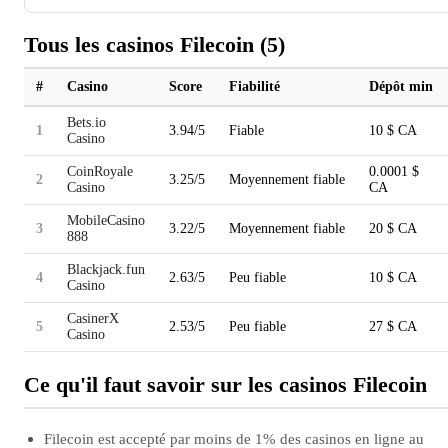
Tous les casinos Filecoin (5)
#
Casino
Score
Fiabilité
Dépôt min
Classement des casinos Filecoin au Canada
Bets.io
1
3.94/5
Fiable
10 $ CA
Casino
CoinRoyale
0.0001 $
2
3.25/5
Moyennement fiable
Casino
CA
MobileCasino
3
3.22/5
Moyennement fiable
20 $ CA
888
Blackjack.fun
4
2.63/5
Peu fiable
10 $ CA
Casino
CasinerX
5
2.53/5
Peu fiable
27 $ CA
Casino
Ce qu'il faut savoir sur les casinos Filecoin
Filecoin est accepté par moins de 1% des casinos en ligne au