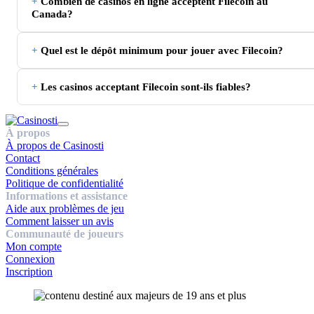
Combien de casinos en ligne acceptent Filecoin au
Canada?
Quel est le dépôt minimum pour jouer avec Filecoin?
Les casinos acceptant Filecoin sont-ils fiables?
À propos
À propos de Casinosti
Contact
Conditions générales
Politique de confidentialité
Informations et assistance
Aide aux problèmes de jeu
Comment laisser un avis
Communauté de joueurs
Mon compte
Connexion
Inscription