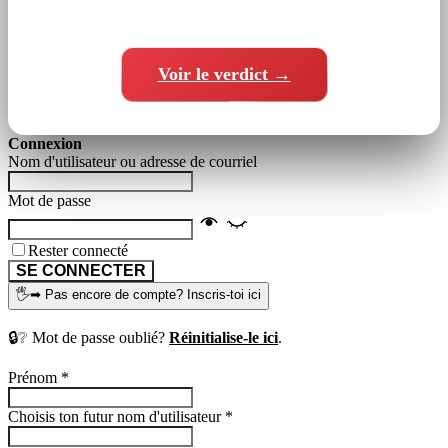
On a la réponse. Nos membres ont voté.
Voir le verdict →
Connexion
Nom d'utilisateur ou adresse de courriel
Mot de passe
Rester connecté
SE CONNECTER
🖐️➡ Pas encore de compte?
Inscris-toi ici
🔒❔ Mot de passe oublié?
Réinitialise-le ici
.
Prénom
*
Choisis ton futur nom d'utilisateur
*