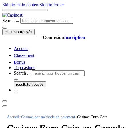
Skip to main content
Skip to footer
Search ...
résultats trouvés
Connexion
Inscription
Accueil
Classement
Bonus
Top casinos
Search ...
résultats trouvés
Accueil
Casinos par méthode de paiement
Casinos Euro Coin
>
>