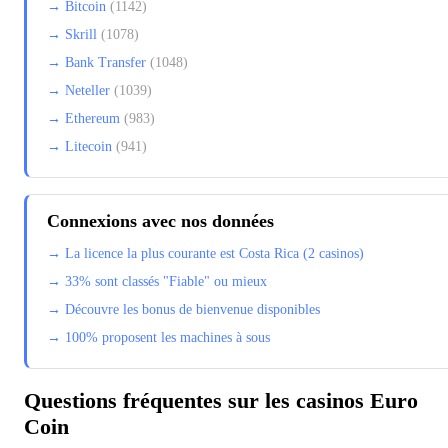
Bitcoin
(1142)
Skrill
(1078)
Bank Transfer
(1048)
Neteller
(1039)
Ethereum
(983)
Litecoin
(941)
Connexions avec nos données
La licence la plus courante est Costa Rica (2 casinos)
33% sont classés "Fiable" ou mieux
Découvre les bonus de bienvenue disponibles
100% proposent les machines à sous
Questions fréquentes sur les casinos Euro
Coin