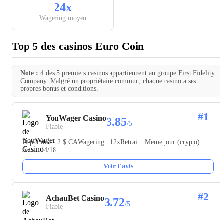
24x
Wagering moyen
Top 5 des casinos Euro Coin
Note :
4 des 5 premiers casinos appartiennent au groupe First Fidelity
Company. Malgré un propriétaire commun, chaque casino a ses
propres bonus et conditions.
#1
YouWager Casino
3.85
/5
Fiable
Dépôt min : 2 $ CA
Wagering : 12x
Retrait : Meme jour (crypto)
Jeux : 14/18
Voir l'avis
#2
AchauBet Casino
3.72
/5
Fiable