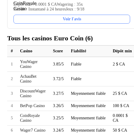
Dépôt min : 0.0001 $ CA
Wagering : 35x
Retrait : Instantané à 24 heures
Jeux : 9/18
Voir l'avis
Tous les casinos Euro Coin (6)
#
Casino
Score
Fiabilité
Dépôt min
Classement des casinos Euro Coin au Canada
YouWager
1
3.85/5
Fiable
2 $ CA
Casino
AchauBet
2
3.72/5
Fiable
Casino
DiscountWager
3
3.27/5
Moyennement fiable
25 $ CA
Casino
4
BetPop Casino
3.26/5
Moyennement fiable
100 $ CA
CoinRoyale
0.0001 $
5
3.25/5
Moyennement fiable
Casino
CA
6
Wager7 Casino
3.24/5
Moyennement fiable
50 $ CA