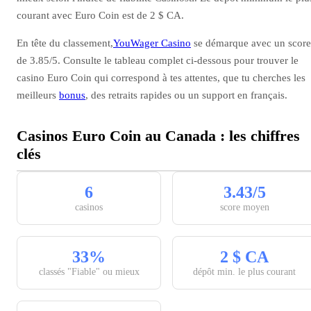
courant avec Euro Coin est de 2 $ CA.
En tête du classement,
YouWager Casino
se démarque avec un score
de 3.85/5. Consulte le tableau complet ci-dessous pour trouver le
casino Euro Coin qui correspond à tes attentes, que tu cherches les
meilleurs
bonus
, des retraits rapides ou un support en français.
Casinos Euro Coin au Canada : les chiffres
clés
6
3.43/5
casinos
score moyen
33%
2 $ CA
classés "Fiable" ou mieux
dépôt min. le plus courant