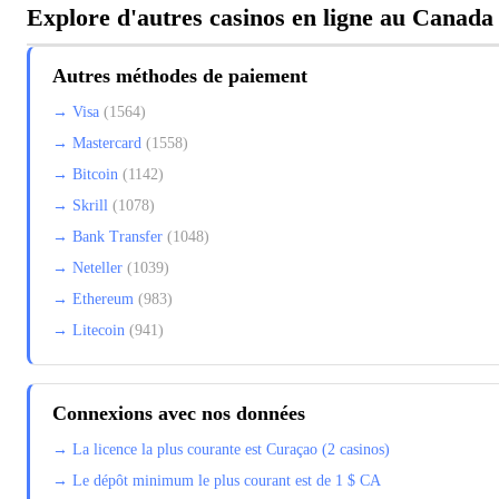
Explore d'autres casinos en ligne au Canada
Autres méthodes de paiement
Visa
(1564)
Mastercard
(1558)
Bitcoin
(1142)
Skrill
(1078)
Bank Transfer
(1048)
Neteller
(1039)
Ethereum
(983)
Litecoin
(941)
Connexions avec nos données
La licence la plus courante est Curaçao (2 casinos)
Le dépôt minimum le plus courant est de 1 $ CA