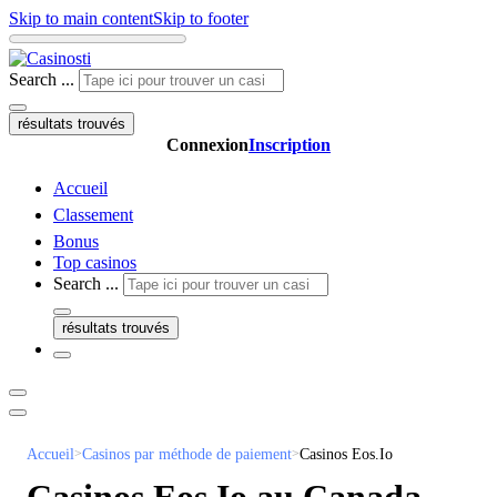
Skip to main content
Skip to footer
Search ...
résultats trouvés
Connexion
Inscription
Accueil
Classement
Bonus
Top casinos
Search ...
résultats trouvés
Accueil
Casinos par méthode de paiement
Casinos Eos.Io
>
>