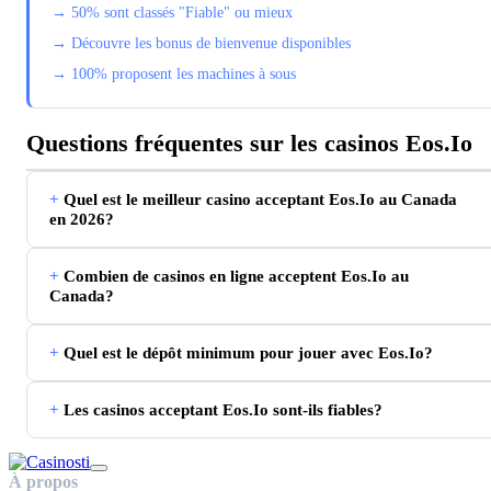
50% sont classés "Fiable" ou mieux
Découvre les bonus de bienvenue disponibles
100% proposent les machines à sous
Questions fréquentes sur les casinos Eos.Io
Quel est le meilleur casino acceptant Eos.Io au Canada
en 2026?
Combien de casinos en ligne acceptent Eos.Io au
Canada?
Quel est le dépôt minimum pour jouer avec Eos.Io?
Les casinos acceptant Eos.Io sont-ils fiables?
À propos