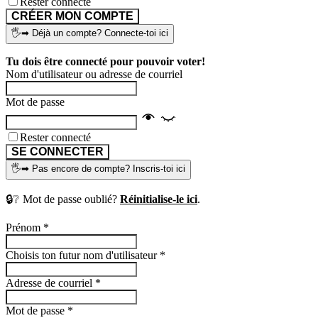
Rester connecté
CRÉER MON COMPTE
🖐️➡ Déjà un compte?
Connecte-toi ici
Tu dois être connecté pour pouvoir voter!
Nom d'utilisateur ou adresse de courriel
Mot de passe
Rester connecté
SE CONNECTER
🖐️➡ Pas encore de compte?
Inscris-toi ici
🔒❔ Mot de passe oublié?
Réinitialise-le ici
.
Prénom
*
Choisis ton futur nom d'utilisateur
*
Adresse de courriel
*
Mot de passe
*