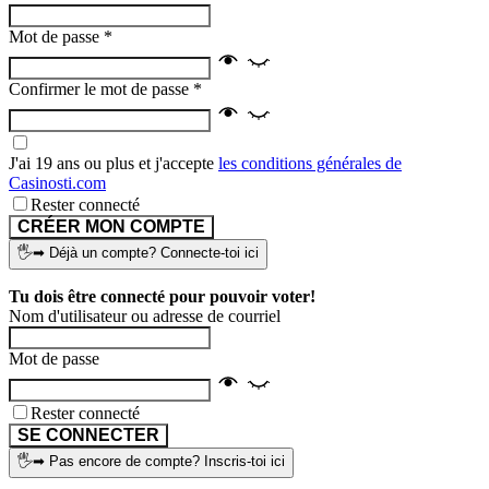
Mot de passe
*
Confirmer le mot de passe
*
J'ai 19 ans ou plus et j'accepte
les conditions générales de
Casinosti.com
Rester connecté
CRÉER MON COMPTE
🖐️➡ Déjà un compte?
Connecte-toi ici
Tu dois être connecté pour pouvoir voter!
Nom d'utilisateur ou adresse de courriel
Mot de passe
Rester connecté
SE CONNECTER
🖐️➡ Pas encore de compte?
Inscris-toi ici