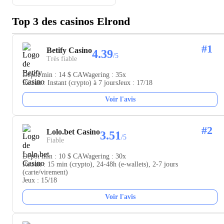
Top 3 des casinos Elrond
#1
Betify Casino
4.39
/5
Très fiable
Dépôt min : 14 $ CA
Wagering : 35x
Retrait : Instant (crypto) à 7 jours
Jeux : 17/18
Voir l'avis
#2
Lolo.bet Casino
3.51
/5
Fiable
Dépôt min : 10 $ CA
Wagering : 30x
Retrait : 15 min (crypto), 24-48h (e-wallets), 2-7 jours
(carte/virement)
Jeux : 15/18
Voir l'avis