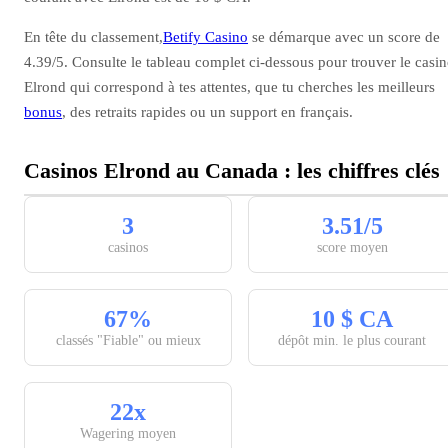
En tête du classement,
Betify Casino
se démarque avec un score de
4.39/5. Consulte le tableau complet ci-dessous pour trouver le casi
Elrond qui correspond à tes attentes, que tu cherches les meilleurs
bonus
, des retraits rapides ou un support en français.
Casinos Elrond au Canada : les chiffres clés
3
3.51/5
casinos
score moyen
67%
10 $ CA
classés "Fiable" ou mieux
dépôt min. le plus courant
22x
Wagering moyen