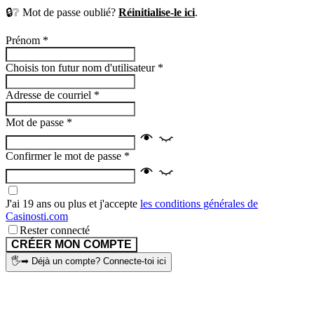
🔒❔ Mot de passe oublié?
Réinitialise-le ici
.
Prénom
*
Choisis ton futur nom d'utilisateur
*
Adresse de courriel
*
Mot de passe
*
Confirmer le mot de passe
*
J'ai 19 ans ou plus et j'accepte
les conditions générales de
Casinosti.com
Rester connecté
CRÉER MON COMPTE
🖐️➡ Déjà un compte?
Connecte-toi ici