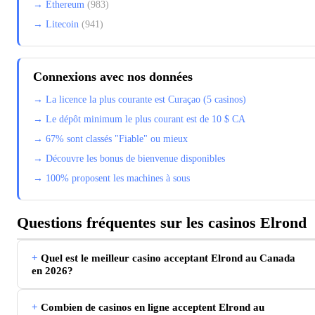
Ethereum
(983)
Litecoin
(941)
Connexions avec nos données
La licence la plus courante est Curaçao (5 casinos)
Le dépôt minimum le plus courant est de 10 $ CA
67% sont classés "Fiable" ou mieux
Découvre les bonus de bienvenue disponibles
100% proposent les machines à sous
Questions fréquentes sur les casinos Elrond
Quel est le meilleur casino acceptant Elrond au Canada
en 2026?
Combien de casinos en ligne acceptent Elrond au