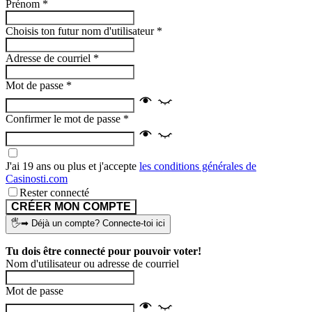
Prénom
*
Choisis ton futur nom d'utilisateur
*
Adresse de courriel
*
Mot de passe
*
Confirmer le mot de passe
*
J'ai 19 ans ou plus et j'accepte
les conditions générales de
Casinosti.com
Rester connecté
CRÉER MON COMPTE
🖐️➡ Déjà un compte?
Connecte-toi ici
Tu dois être connecté pour pouvoir voter!
Nom d'utilisateur ou adresse de courriel
Mot de passe