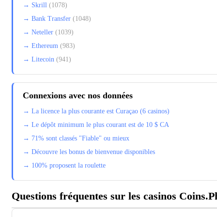
Skrill
(1078)
Bank Transfer
(1048)
Neteller
(1039)
Ethereum
(983)
Litecoin
(941)
Connexions avec nos données
La licence la plus courante est Curaçao (6 casinos)
Le dépôt minimum le plus courant est de 10 $ CA
71% sont classés "Fiable" ou mieux
Découvre les bonus de bienvenue disponibles
100% proposent la roulette
Questions fréquentes sur les casinos Coins.P