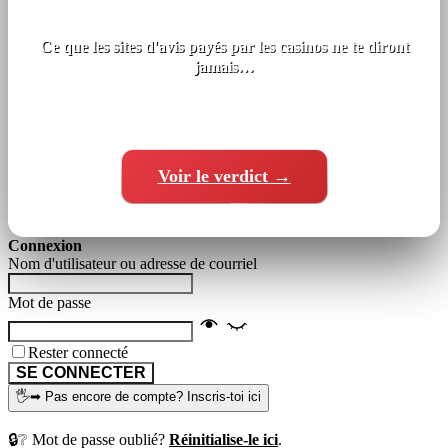
Ce que les sites d'avis payés par les casinos ne te diront
jamais…
On a la réponse. Nos membres ont voté.
Voir le verdict →
Connexion
Nom d'utilisateur ou adresse de courriel
Mot de passe
Rester connecté
SE CONNECTER
🖐️➡ Pas encore de compte?
Inscris-toi ici
🔒❔ Mot de passe oublié?
Réinitialise-le ici
.