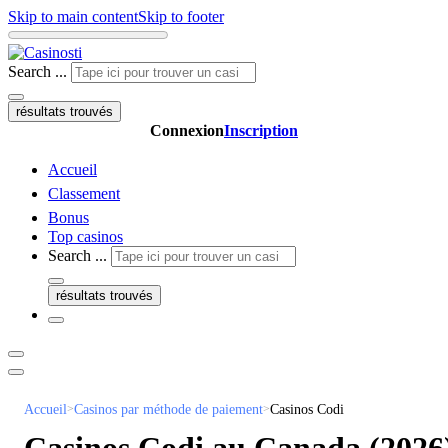
Skip to main content
Skip to footer
Search ...
résultats trouvés
Connexion
Inscription
Accueil
Classement
Bonus
Top casinos
Search ...
résultats trouvés
Accueil
Casinos par méthode de paiement
Casinos Codi
>
>