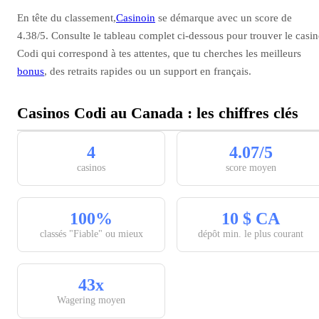
En tête du classement,
Casinoin
se démarque avec un score de
4.38/5. Consulte le tableau complet ci-dessous pour trouver le casi
Codi qui correspond à tes attentes, que tu cherches les meilleurs
bonus
, des retraits rapides ou un support en français.
Casinos Codi au Canada : les chiffres clés
4
4.07/5
casinos
score moyen
100%
10 $ CA
classés "Fiable" ou mieux
dépôt min. le plus courant
43x
Wagering moyen