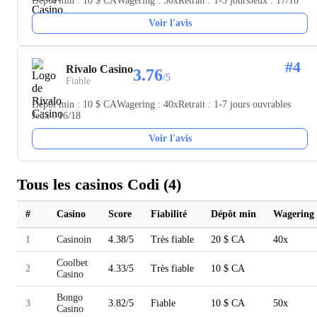
Dépôt min : 10 $ CA
Wagering : 50x
Retrait : 1-3 jours
Jeux : 17/18
Voir l'avis
#4
Rivalo Casino
3.76
/5
Fiable
Dépôt min : 10 $ CA
Wagering : 40x
Retrait : 1-7 jours ouvrables
Jeux : 16/18
Voir l'avis
Tous les casinos Codi (4)
#
Casino
Score
Fiabilité
Dépôt min
Wagering
Classement des casinos Codi au Canada
1
Casinoin
4.38/5
Très fiable
20 $ CA
40x
Coolbet
2
4.33/5
Très fiable
10 $ CA
Casino
Bongo
3
3.82/5
Fiable
10 $ CA
50x
Casino