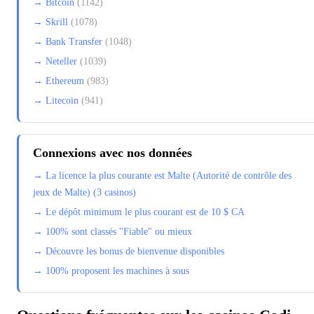
Bitcoin
(1142)
Skrill
(1078)
Bank Transfer
(1048)
Neteller
(1039)
Ethereum
(983)
Litecoin
(941)
Connexions avec nos données
La licence la plus courante est Malte (Autorité de contrôle des
jeux de Malte) (3 casinos)
Le dépôt minimum le plus courant est de 10 $ CA
100% sont classés "Fiable" ou mieux
Découvre les bonus de bienvenue disponibles
100% proposent les machines à sous