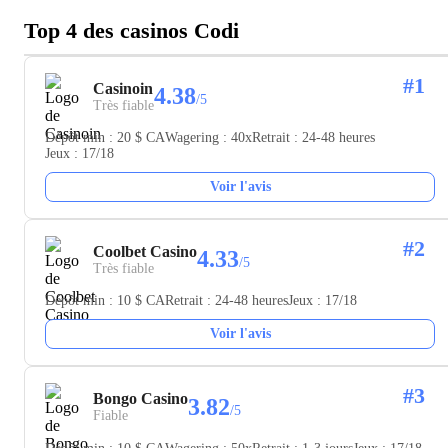
Top 4 des casinos Codi
#1
Casinoin
4.38
/5
Très fiable
Dépôt min : 20 $ CA
Wagering : 40x
Retrait : 24-48 heures
Jeux : 17/18
Voir l'avis
#2
Coolbet Casino
4.33
/5
Très fiable
Dépôt min : 10 $ CA
Retrait : 24-48 heures
Jeux : 17/18
Voir l'avis
#3
Bongo Casino
3.82
/5
Fiable