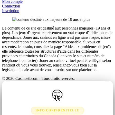
Mon compte
Connexion
Inscription
Le contenu de ce site est destiné aux personnes majeures (19 ans et
plus). Les jeux d'argents représentent un vrai risque d'addiction et de
dépendance. Jouer aux casinos en ligne n'est pas sans risque, misez
avec modération et jouez de manière responsable. Si vous en
ressentez le besoin, consultez la page "Aide aux problèmes de jeu":
elle référence toutes les structures d'aide dans les différentes
provinces et territoires du Canada (lien vers le site et numéro de
téléphone à contacter). Jouer au casino virtuel peut être illégal selon
l'endroit où vous vous trouvez, renseignez-vous bien sur la
législation locale avant de vous inscrire sur une plateforme.
© 2026 Casinosti.com - Tous droits réservés.
×
🤫
INFO CONFIDENTIELLE