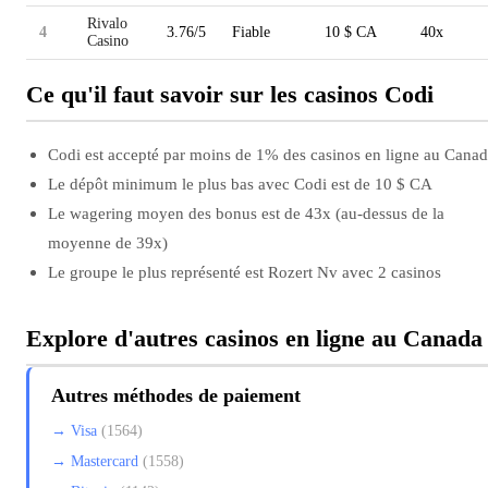
Rivalo
4
3.76/5
Fiable
10 $ CA
40x
Casino
Ce qu'il faut savoir sur les casinos Codi
Codi est accepté par moins de 1% des casinos en ligne au Cana
Le dépôt minimum le plus bas avec Codi est de 10 $ CA
Le wagering moyen des bonus est de 43x (au-dessus de la
moyenne de 39x)
Le groupe le plus représenté est Rozert Nv avec 2 casinos
Explore d'autres casinos en ligne au Canada
Autres méthodes de paiement
Visa
(1564)
Mastercard
(1558)