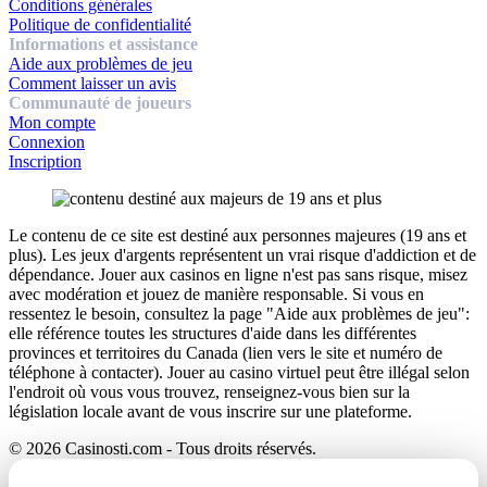
Conditions générales
Politique de confidentialité
Informations et assistance
Aide aux problèmes de jeu
Comment laisser un avis
Communauté de joueurs
Mon compte
Connexion
Inscription
Le contenu de ce site est destiné aux personnes majeures (19 ans et
plus). Les jeux d'argents représentent un vrai risque d'addiction et de
dépendance. Jouer aux casinos en ligne n'est pas sans risque, misez
avec modération et jouez de manière responsable. Si vous en
ressentez le besoin, consultez la page "Aide aux problèmes de jeu":
elle référence toutes les structures d'aide dans les différentes
provinces et territoires du Canada (lien vers le site et numéro de
téléphone à contacter). Jouer au casino virtuel peut être illégal selon
l'endroit où vous vous trouvez, renseignez-vous bien sur la
législation locale avant de vous inscrire sur une plateforme.
© 2026 Casinosti.com - Tous droits réservés.