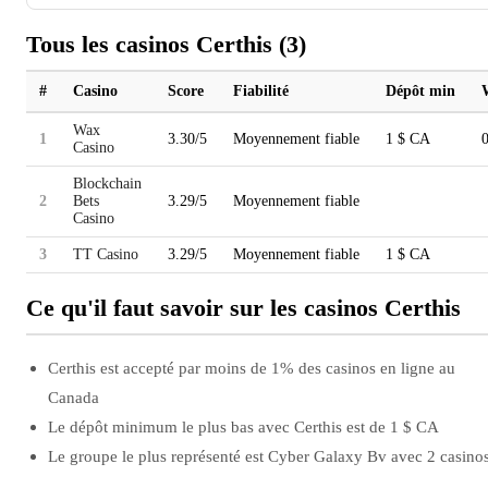
Tous les casinos Certhis (3)
#
Casino
Score
Fiabilité
Dépôt min
Classement des casinos Certhis au Canada
Wax
1
3.30/5
Moyennement fiable
1 $ CA
Casino
Blockchain
2
Bets
3.29/5
Moyennement fiable
Casino
3
TT Casino
3.29/5
Moyennement fiable
1 $ CA
Ce qu'il faut savoir sur les casinos Certhis
Certhis est accepté par moins de 1% des casinos en ligne au
Canada
Le dépôt minimum le plus bas avec Certhis est de 1 $ CA
Le groupe le plus représenté est Cyber Galaxy Bv avec 2 casino