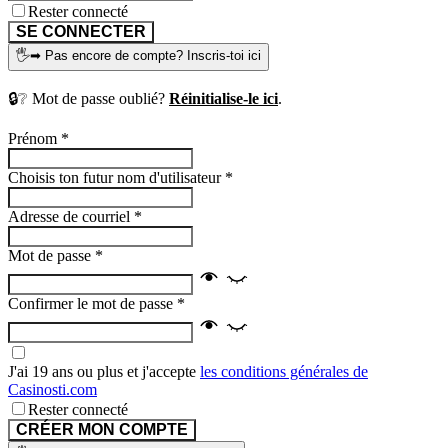
Rester connecté
SE CONNECTER
🖐️➡ Pas encore de compte?
Inscris-toi ici
🔒❔ Mot de passe oublié?
Réinitialise-le ici
.
Prénom
*
Choisis ton futur nom d'utilisateur
*
Adresse de courriel
*
Mot de passe
*
Confirmer le mot de passe
*
J'ai 19 ans ou plus et j'accepte
les conditions générales de
Casinosti.com
Rester connecté
CRÉER MON COMPTE