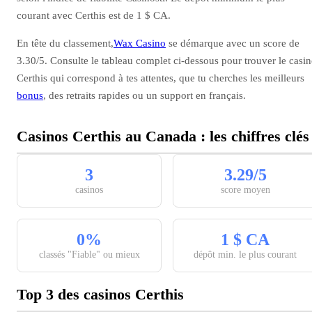
courant avec Certhis est de 1 $ CA.
En tête du classement,
Wax Casino
se démarque avec un score de
3.30/5. Consulte le tableau complet ci-dessous pour trouver le casi
Certhis qui correspond à tes attentes, que tu cherches les meilleurs
bonus
, des retraits rapides ou un support en français.
Casinos Certhis au Canada : les chiffres clés
3
3.29/5
casinos
score moyen
0%
1 $ CA
classés "Fiable" ou mieux
dépôt min. le plus courant
Top 3 des casinos Certhis